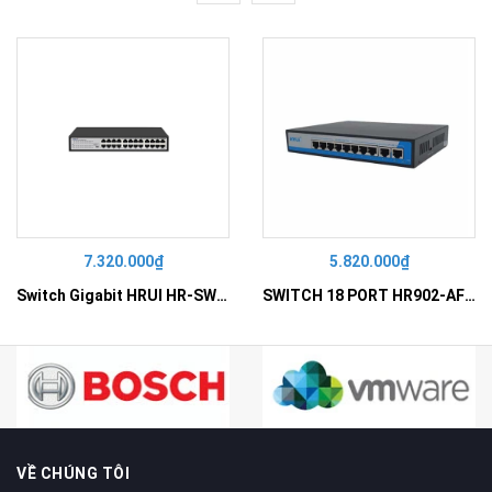
7.320.000₫
5.820.000₫
Switch Gigabit HRUI HR-SWG10240D
SWITCH 18 PORT HR902-AF162G-300 – Switch PoE 16 Cổng
VỀ CHÚNG TÔI