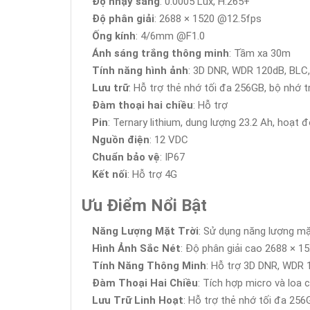
Độ nhạy sáng
: 0.0005 Lux, H.265+
Độ phân giải
: 2688 × 1520 @12.5fps
Ống kính
: 4/6mm @F1.0
Ánh sáng trắng thông minh
: Tầm xa 30m
Tính năng hình ảnh
: 3D DNR, WDR 120dB, BLC
Lưu trữ
: Hỗ trợ thẻ nhớ tối đa 256GB, bộ nhớ 
Đàm thoại hai chiều
: Hỗ trợ
Pin
: Ternary lithium, dung lượng 23.2 Ah, hoạt
Nguồn điện
: 12 VDC
Chuẩn bảo vệ
: IP67
Kết nối
: Hỗ trợ 4G
Ưu Điểm Nổi Bật
Năng Lượng Mặt Trời
: Sử dụng năng lượng mặt
Hình Ảnh Sắc Nét
: Độ phân giải cao 2688 × 1
Tính Năng Thông Minh
: Hỗ trợ 3D DNR, WDR 1
Đàm Thoại Hai Chiều
: Tích hợp micro và loa
Lưu Trữ Linh Hoạt
: Hỗ trợ thẻ nhớ tối đa 256