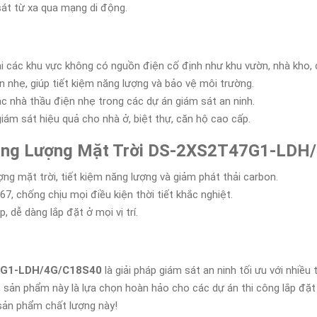
sát từ xa qua mạng di động.
tại các khu vực không có nguồn điện cố định như khu vườn, nhà kho,
n nhẹ, giúp tiết kiệm năng lượng và bảo vệ môi trường.
ác nhà thầu điện nhẹ trong các dự án giám sát an ninh.
giám sát hiệu quả cho nhà ở, biệt thự, căn hộ cao cấp.
Năng Lượng Mặt Trời DS-2XS2T47G1-LDH
ợng mặt trời, tiết kiệm năng lượng và giảm phát thải carbon.
67, chống chịu mọi điều kiện thời tiết khắc nghiệt.
, dễ dàng lắp đặt ở mọi vị trí.
47G1-LDH/4G/C18S40
là giải pháp giám sát an ninh tối ưu với nhiều 
 sản phẩm này là lựa chọn hoàn hảo cho các dự án thi công lắp đặt
 sản phẩm chất lượng này!