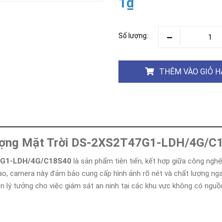
1₫
Khóa
Faster
THIẾT
Số lượng:
BỊ
BÁO
CHÁY
KHÓA
THÊM VÀO GIỎ 
THÔNG
MINH
Faster
Lock
FASTER
Lượng Mặt Trời DS-2XS2T47G1-LDH/4G/C
HUAWEI
47G1-LDH/4G/C18S40
là sản phẩm tiên tiến, kết hợp giữa công nghệ
ao, camera này đảm bảo cung cấp hình ảnh rõ nét và chất lượng nga
n lý tưởng cho việc giám sát an ninh tại các khu vực không có nguồ