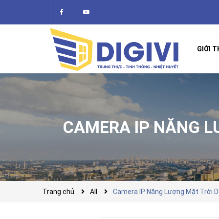
GIỚI T
CAMERA IP NĂNG L
Trang chủ
All
Camera IP Năng Lượng Mặt Trời