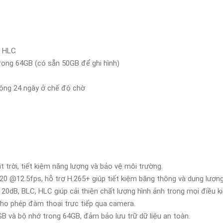
, HLC
trong 64GB (có sẵn 50GB để ghi hình)
 động 24 ngày ở chế độ chờ
 trời, tiết kiệm năng lượng và bảo vệ môi trường.
520 @12.5fps, hỗ trợ H.265+ giúp tiết kiệm băng thông và dung lượng 
20dB, BLC, HLC giúp cải thiện chất lượng hình ảnh trong mọi điều k
 cho phép đàm thoại trực tiếp qua camera.
GB và bộ nhớ trong 64GB, đảm bảo lưu trữ dữ liệu an toàn.