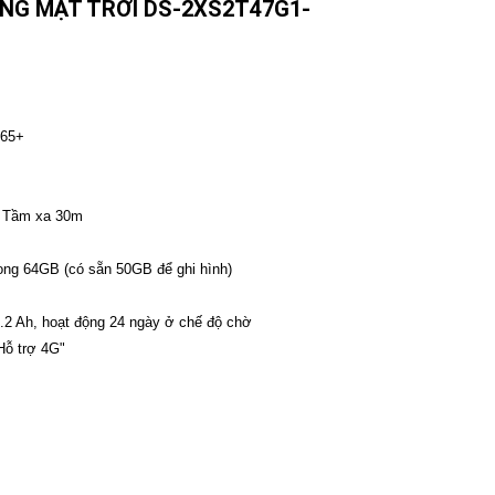
NG MẶT TRỜI DS-2XS2T47G1-
265+
h; Tầm xa 30m
ong 64GB (có sẵn 50GB để ghi hình)
23.2 Ah, hoạt động 24 ngày ở chế độ chờ
Hỗ trợ 4G"