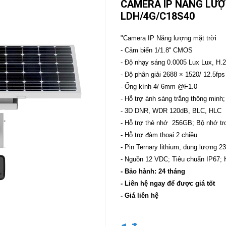
CAMERA IP NĂNG LƯỢ
LDH/4G/C18S40
CAMERA
-
BÁO
"Camera IP Năng lượng mặt trời
ĐỘNG
- Cảm biến 1/1.8'' CMOS
Camera
Camera
- Độ nhạy sáng 0.0005 Lux Lux, H.
Hikvision
Tiandy
- Độ phân giải 2688 × 1520/ 12.5fps
THIẾT
- Ống kính 4/ 6mm @F1.0
BỊ
- Hỗ trợ ánh sáng trắng thông min
HỌP
TRỰC
- 3D DNR, WDR 120dB, BLC, HLC
TUYẾN
- Hỗ trợ thẻ nhớ 256GB; Bộ nhớ tr
Maxhub
- Hỗ trợ đàm thoại 2 chiều
Màn
- Pin Ternary lithium, dung lượng 
hình
MAXHUB
- Nguồn 12 VDC; Tiêu chuẩn IP67; 
M27
- Bảo hành: 24 tháng
- Liên hệ ngay để được giá tốt
THIẾT
BỊ
- Giá liên hệ
THÔNG
MINH
HOMEGY