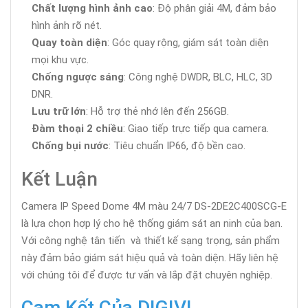
Chất lượng hình ảnh cao
: Độ phân giải 4M, đảm bảo
hình ảnh rõ nét.
Quay toàn diện
: Góc quay rộng, giám sát toàn diện
mọi khu vực.
Chống ngược sáng
: Công nghệ DWDR, BLC, HLC, 3D
DNR.
Lưu trữ lớn
: Hỗ trợ thẻ nhớ lên đến 256GB.
Đàm thoại 2 chiều
: Giao tiếp trực tiếp qua camera.
Chống bụi nước
: Tiêu chuẩn IP66, độ bền cao.
Kết Luận
Camera IP Speed Dome 4M màu 24/7 DS-2DE2C400SCG-E
là lựa chọn hợp lý cho hệ thống giám sát an ninh của bạn.
Với công nghệ tân tiến và thiết kế sạng trọng, sản phẩm
này đảm bảo giám sát hiệu quả và toàn diện. Hãy liên hệ
với chúng tôi để được tư vấn và lắp đặt chuyên nghiệp.
Cam Kết Của DIGIVI