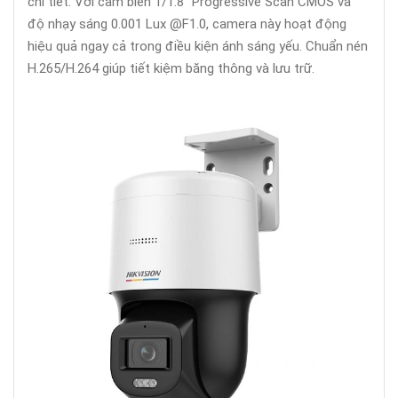
chi tiết. Với cảm biến 1/1.8" Progressive Scan CMOS và
độ nhạy sáng 0.001 Lux @F1.0, camera này hoạt động
hiệu quả ngay cả trong điều kiện ánh sáng yếu. Chuẩn nén
H.265/H.264 giúp tiết kiệm băng thông và lưu trữ.