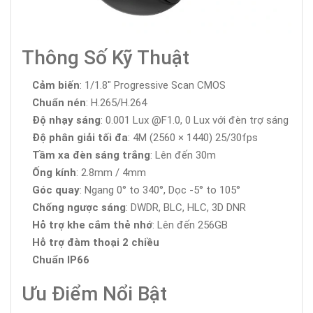
Thông Số Kỹ Thuật
Cảm biến
: 1/1.8" Progressive Scan CMOS
Chuẩn nén
: H.265/H.264
Độ nhạy sáng
: 0.001 Lux @F1.0, 0 Lux với đèn trợ sáng
Độ phân giải tối đa
: 4M (2560 × 1440) 25/30fps
Tầm xa đèn sáng trắng
: Lên đến 30m
Ống kính
: 2.8mm / 4mm
Góc quay
: Ngang 0° to 340°, Dọc -5° to 105°
Chống ngược sáng
: DWDR, BLC, HLC, 3D DNR
Hỗ trợ khe cắm thẻ nhớ
: Lên đến 256GB
Hỗ trợ đàm thoại 2 chiều
Chuẩn IP66
Ưu Điểm Nổi Bật