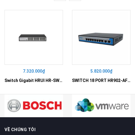
7.320.000₫
5.820.000₫
Switch Gigabit HRUI HR-SWG10240D
SWITCH 18 PORT HR902-AF162G-300 – Switch PoE 16 Cổng
VỀ CHÚNG TÔI