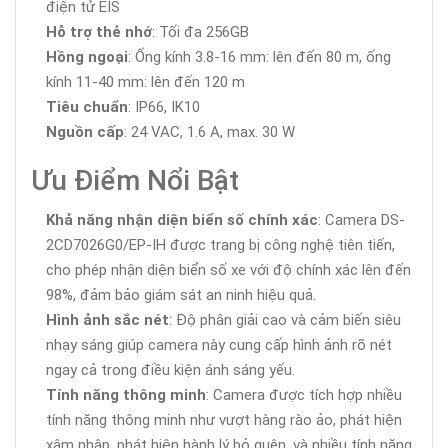
điện tử EIS
Hỗ trợ thẻ nhớ
: Tối đa 256GB
Hồng ngoại
: Ống kính 3.8-16 mm: lên đến 80 m, ống
kính 11-40 mm: lên đến 120 m
Tiêu chuẩn
: IP66, IK10
Nguồn cấp
: 24 VAC, 1.6 A, max. 30 W
Ưu Điểm Nổi Bật
Khả năng nhận diện biển số chính xác
: Camera DS-
2CD7026G0/EP-IH được trang bị công nghệ tiên tiến,
cho phép nhận diện biển số xe với độ chính xác lên đến
98%, đảm bảo giám sát an ninh hiệu quả.
Hình ảnh sắc nét
: Độ phân giải cao và cảm biến siêu
nhạy sáng giúp camera này cung cấp hình ảnh rõ nét
ngay cả trong điều kiện ánh sáng yếu.
Tính năng thông minh
: Camera được tích hợp nhiều
tính năng thông minh như vượt hàng rào ảo, phát hiện
xâm nhập, phát hiện hành lý bỏ quên, và nhiều tính năng