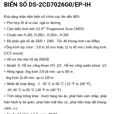
BIỂN SỐ DS-2CD7026G0/EP-IH
Khả năng nhận diện biển số chính xác lên đến 98%
+ Phù hợp lối đi ra vào, ngã tư đường.
+ Cảm biến hình ảnh 1/1.8"" Progressive Scan CMOS;
+ Chuẩn nén H.265, H.265+, H.264+, H.264
+ Độ phân giải tối đa 1920 × 1080 . Tốc độ khung hình cao 60fps
+Ống kính tùy chọn : 3.8 to 16 mm hoặc 11 to 40 mm ( kiểu ống kính :
C/CS mount)
+ Hỗ trợ thẻ nhớ tối đa 256GB
+ Model -S: Hỗ trợ cổng Alram I/O: 2/2 ; Hỗ trợ cổng audio in/out: 1/1
+ Hồng ngoại: ống kính 3.8-16 mm: up to 80 m
ống kính 11-40 mm: up to 120 m
+ Nhiệt độ hoạt động : -I: -30 °C to 60 °C (-22 °F to 140 °F),
-IH:-40 °C to 60 °C (-40 °F to 140 °F)
+ Tính năng thông khác: Vượt hàng rào ảo, phát hiện xâm nhập, phát
hiện hành lý bỏ quên, phát hiện mất tiêu cự, phát hiện thay đổi khung
cảnh..v.v