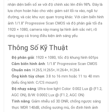
nhận diện biển số xe với độ chính xác lên đến 98%. Đây là
lựa chọn hoàn hảo cho việc giám sát lối ra vào, ngã tư
đường, và các khu vực quan trọng khác. Với cảm biến hình
ảnh 1/1.8" Progressive Scan CMOS và độ phân giải tối đa
1920 × 1080, camera này mang lại hình ảnh sắc nét, rõ
ràng ngay cả trong điều kiện ánh sáng yếu.
Thông Số Kỹ Thuật
Độ phân giải
: 1920 × 1080, tốc độ khung hình 60fps
Cảm biến hình ảnh
: 1/1.8" Progressive Scan CMOS
Chuẩn nén
: H.265, H.265+, H.264+, H.264
Ống kính tùy chọn
: 3.8 to 16 mm hoặc 11 to 40 mm
(kiểu ống kính: C/CS mount)
Độ nhạy sáng
: Ultra-low light Color: 0.002 Lux @ (F1.2,
AGC ON), B/W: 0.0002 Lux @ (F1.2, AGC ON)
Tính năng
: Giảm nhiễu số 3D DNR, chống ngược sáng
thực WDR 140dB, chống sương mù, ổn định hình ảnh