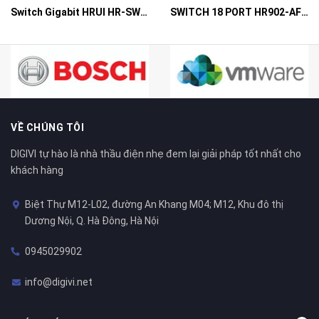
Switch Gigabit HRUI HR-SWG10240D
SWITCH 18 PORT HR902-AF162G-300 – Switch PoE 16 Cổng
VỀ CHÚNG TÔI
DIGIVI tự hào là nhà thầu điện nhẹ đem lại giải pháp tốt nhất cho
khách hàng
Biệt Thự M12-L02, đường An Khang M04; M12, Khu đô thị
Dương Nội, Q. Hà Đông, Hà Nội
0945029902
info@digivi.net