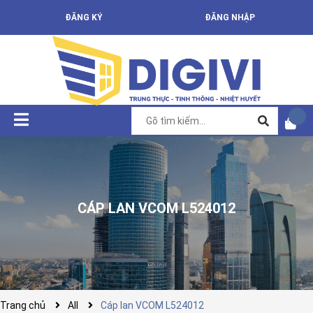
ĐĂNG KÝ
ĐĂNG NHẬP
CÁP LAN VCOM L524012
Trang chủ
All
Cáp lan VCOM L524012