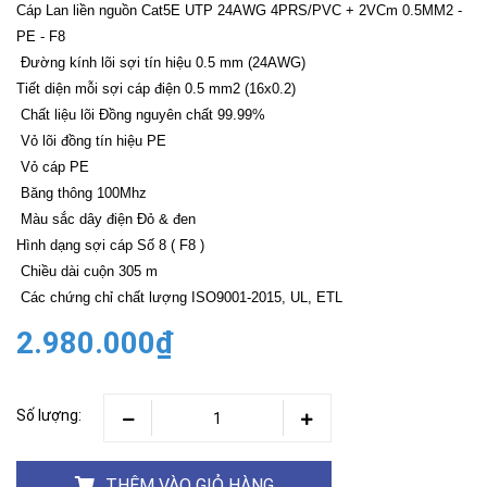
Cáp Lan liền nguồn Cat5E UTP 24AWG 4PRS/PVC + 2VCm 0.5MM2 -
PE - F8
Đường kính lõi sợi tín hiệu 0.5 mm (24AWG)
Tiết diện mỗi sợi cáp điện 0.5 mm2 (16x0.2)
Chất liệu lõi Đồng nguyên chất 99.99%
Vỏ lõi đồng tín hiệu PE
Vỏ cáp PE
Băng thông 100Mhz
Màu sắc dây điện Đỏ & đen
Hình dạng sợi cáp Số 8 ( F8 )
Chiều dài cuộn 305 m
Các chứng chỉ chất lượng ISO9001-2015, UL, ETL
2.980.000₫
Số lượng:
THÊM VÀO GIỎ HÀNG