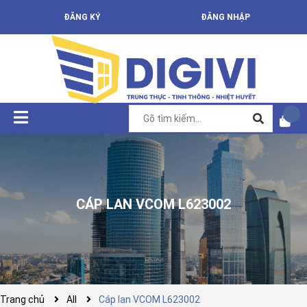
ĐĂNG KÝ
ĐĂNG NHẬP
CÁP LAN VCOM L623002
Trang chủ
All
Cáp lan VCOM L623002