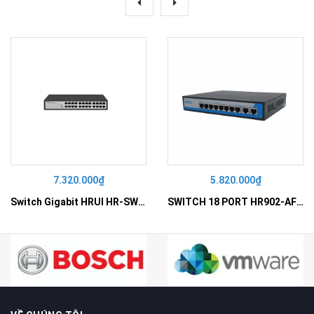
7.320.000₫
5.820.000₫
Switch Gigabit HRUI HR-SWG10240D
SWITCH 18 PORT HR902-AF162G-300 – Switch PoE 16 Cổng