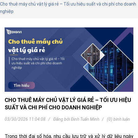
Cho thuê máy chủ vật lý giá rẻ – Tối ưu hiệu suất và chi phí cho doanh
nghiệp
CHO THUÊ MÁY CHỦ VẬT LÝ GIÁ RẺ – TỐI ƯU HIỆU
SUẤT VÀ CHI PHÍ CHO DOANH NGHIỆP
03/30/2026 11:04:08
Đăng bởi
Đinh Tuấn Minh
(0) bình luận
Trong thời đại số hóa, nhu cầu lưu trữ và xử lý dữ liệu ngày