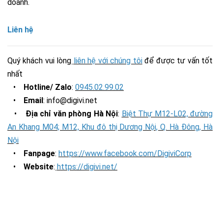
doanh.
Liên hệ
Quý khách vui lòng
liên hệ với chúng tôi
để được tư vấn tốt
nhất
•
Hotline/ Zalo
:
0945.02.99.02
•
Email
: info@digivi.net
•
Địa chỉ văn phòng Hà Nội
:
Biệt Thự M12-L02, đường
An Khang M04; M12, Khu đô thị Dương Nội, Q. Hà Đông, Hà
Nội
•
Fanpage
:
https://www.facebook.com/DigiviCorp
•
Website
:
https://digivi.net/