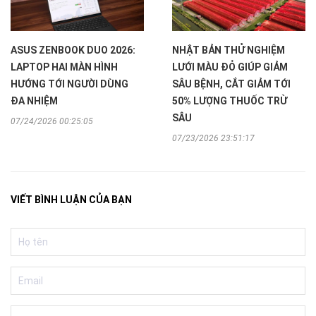
ASUS ZENBOOK DUO 2026:
NHẬT BẢN THỬ NGHIỆM
LAPTOP HAI MÀN HÌNH
LƯỚI MÀU ĐỎ GIÚP GIẢM
HƯỚNG TỚI NGƯỜI DÙNG
SÂU BỆNH, CẮT GIẢM TỚI
ĐA NHIỆM
50% LƯỢNG THUỐC TRỪ
SÂU
07/24/2026 00:25:05
07/23/2026 23:51:17
VIẾT BÌNH LUẬN CỦA BẠN