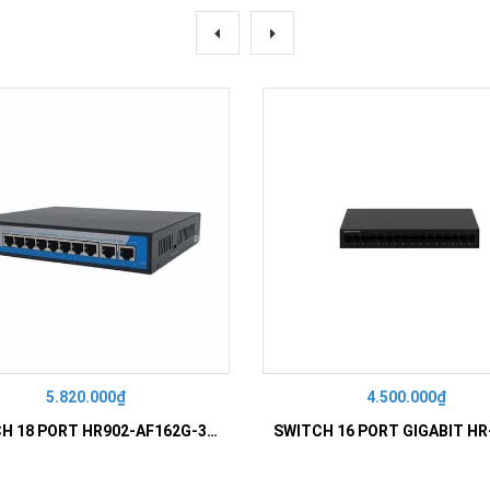
5.820.000₫
4.500.000₫
SWITCH 18 PORT HR902-AF162G-300 – Switch PoE 16 Cổng