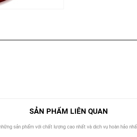
Khóa
Faster
THIẾT
BỊ
BÁO
CHÁY
KHÓA
THÔNG
MINH
Faster
Lock
FASTER
HUAWEI
SẢN PHẨM LIÊN QUAN
những sản phẩm với chất lượng cao nhất và dịch vụ hoàn hảo nhấ