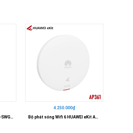
4.250.000₫
42
SWITCH 16 PORT GIGABIT HR-SWG00160
Bộ phát sóng Wifi 6 HUAWEI eKit AP361