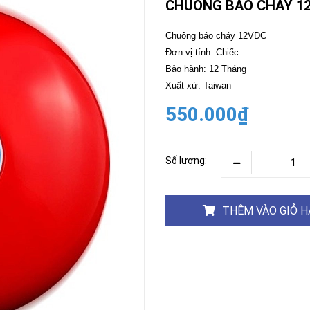
CHUÔNG BÁO CHÁY 12
CAMERA
-
Chuông báo cháy 12VDC
BÁO
Đơn vị tính: Chiếc
ĐỘNG
Bảo hành: 12 Tháng
Camera
Camera
Xuất xứ: Taiwan
Hikvision
Tiandy
550.000₫
THIẾT
BỊ
HỌP
TRỰC
Số lượng:
TUYẾN
Maxhub
Màn
hình
THÊM VÀO GIỎ 
MAXHUB
M27
THIẾT
BỊ
THÔNG
MINH
HOMEGY