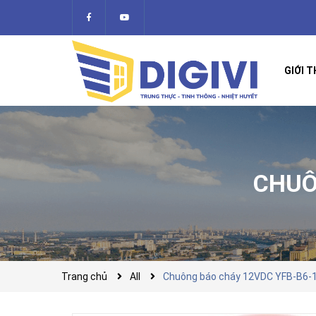
GIỚI T
CHUÔ
Trang chủ
All
Chuông báo cháy 12VDC YFB-B6-