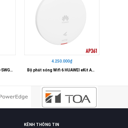
4.250.000₫
42
SWITCH 16 PORT GIGABIT HR-SWG00160
Bộ phát sóng Wifi 6 HUAWEI eKit AP361
KÊNH THÔNG TIN