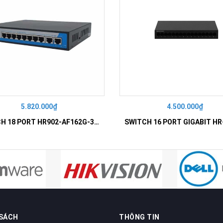
5.820.000₫
4.500.000₫
SWITCH 18 PORT HR902-AF162G-300 – Switch PoE 16 Cổng
 SÁCH
THÔNG TIN