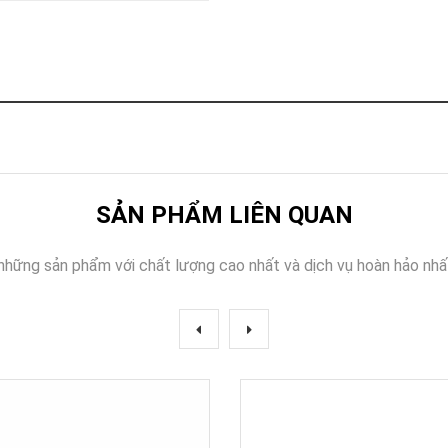
Khóa
Faster
THIẾT
BỊ
BÁO
CHÁY
KHÓA
THÔNG
MINH
Faster
SẢN PHẨM LIÊN QUAN
Lock
FASTER
những sản phẩm với chất lượng cao nhất và dịch vụ hoàn hảo nhấ
HUAWEI