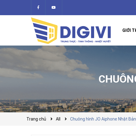
GIỚI T
CHUÔNG
Trang chủ
All
Chuông hình JO Aiphone Nhật Bản