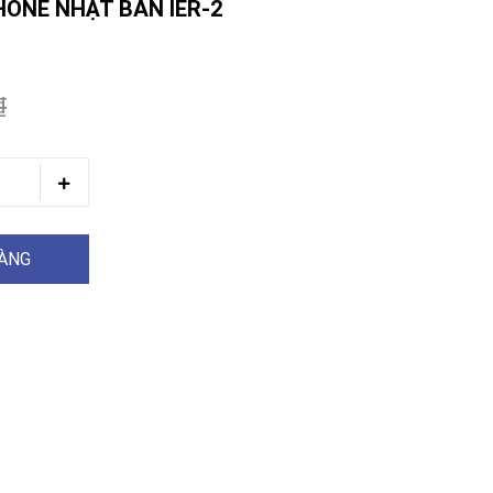
HONE NHẬT BẢN IER-2
₫
HÀNG