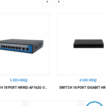
5.820.000₫
4.500.000₫
SWITCH 18 PORT HR902-AF162G-300 – Switch PoE 16 Cổng