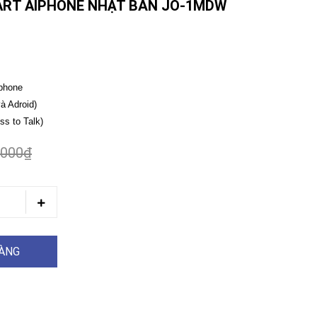
ART AIPHONE NHẬT BẢN JO-1MDW
 phone
à Adroid)
ss to Talk)
.000₫
HÀNG