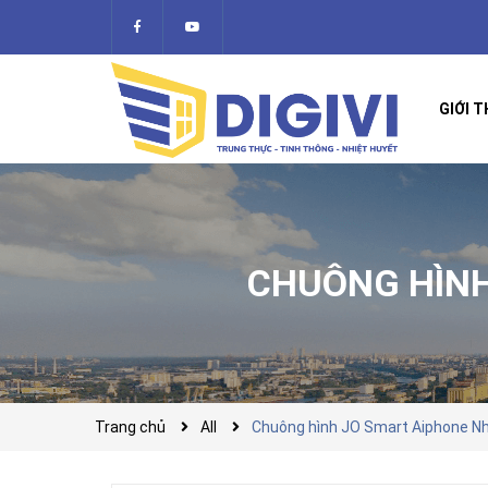
GIỚI T
CHUÔNG HÌNH
Trang chủ
All
Chuông hình JO Smart Aiphone 