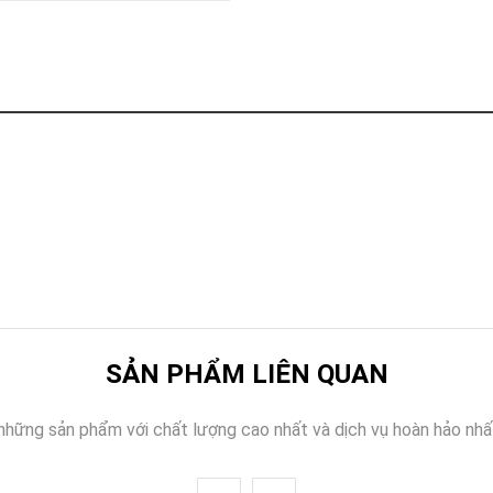
Khóa
Faster
THIẾT
BỊ
BÁO
CHÁY
KHÓA
THÔNG
MINH
Faster
Lock
FASTER
HUAWEI
SẢN PHẨM LIÊN QUAN
những sản phẩm với chất lượng cao nhất và dịch vụ hoàn hảo nhấ