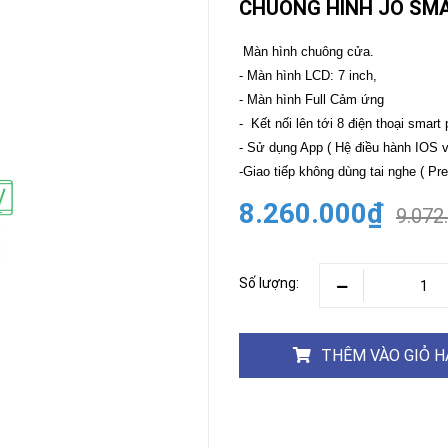
CHUÔNG HÌNH JO SM
CAMERA
-
Màn hình chuông cửa.
BÁO
- Màn hình LCD: 7 inch,
ĐỘNG
- Màn hình Full Cảm ứng
Camera
Camera
- Kết nối lên tới 8 điện thoại smart
Hikvision
Tiandy
- Sử dụng App ( Hệ điều hành IOS v
THIẾT
-Giao tiếp không dùng tai nghe ( Pre
BỊ
HỌP
8.260.000₫
9.072
TRỰC
TUYẾN
Maxhub
Màn
Số lượng:
hình
MAXHUB
M27
THÊM VÀO GIỎ 
THIẾT
BỊ
THÔNG
MINH
HOMEGY