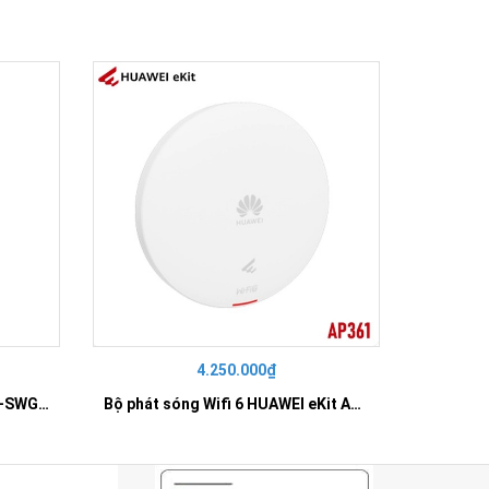
4.250.000₫
42
SWITCH 16 PORT GIGABIT HR-SWG00160
Bộ phát sóng Wifi 6 HUAWEI eKit AP361