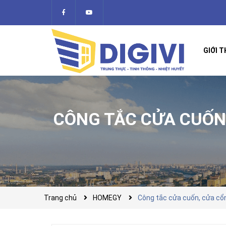
GIỚI T
CÔNG TẮC CỬA CUỐN
Trang chủ
HOMEGY
Công tắc cửa cuốn, cửa cổ