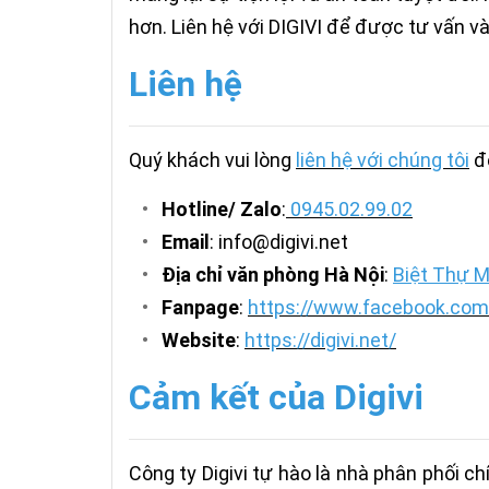
hơn. Liên hệ với DIGIVI để được tư vấn và 
Liên hệ
Quý khách vui lòng
liên hệ với chúng tôi
để
•
Hotline/ Zalo
:
0945.02.99.02
•
Email
: info@digivi.net
•
Địa chỉ văn phòng Hà Nội
:
Biệt Thự M
•
Fanpage
:
https://www.facebook.com/
•
Website
:
https://digivi.net/
Cảm kết của Digivi
Công ty Digivi tự hào là nhà phân phối