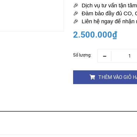
Khóa
🎉 Dịch vụ tư vấn tận tâm 
Faster
🎉 Đàm bảo đầy đủ CO,
THIẾT
🎉 Liên hệ ngay để nhận 
BỊ
BÁO
CHÁY
2.500.000₫
KHÓA
THÔNG
MINH
Số lượng:
Faster
Lock
THÊM VÀO GIỎ 
FASTER
HUAWEI