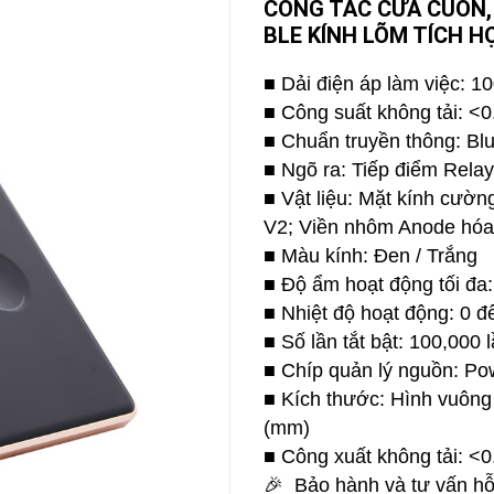
CÔNG TẮC CỬA CUỐN
BLE KÍNH LÕM TÍCH 
CAMERA
-
BÁO
■ Dải điện áp làm việc: 
ĐỘNG
■ Công suất không tải: <
Camera
Camera
■ Chuẩn truyền thông: Bl
Hikvision
Tiandy
■ Ngõ ra: Tiếp điểm Relay
THIẾT
■ Vật liệu: Mặt kính cườ
BỊ
HỌP
V2; Viền nhôm Anode hóa
TRỰC
■ Màu kính: Đen / Trắng
TUYẾN
■ Độ ẩm hoạt động tối đ
Maxhub
Màn
■ Nhiệt độ hoạt động: 0 đ
hình
■ Số lần tắt bật: 100,000 
MAXHUB
M27
■ Chíp quản lý nguồn: Pow
■ Kích thước: Hình vuôn
THIẾT
BỊ
(mm)
THÔNG
■ Công xuất không tải: <
MINH
🎉 Bảo hành và tư vấn hỗ
HOMEGY