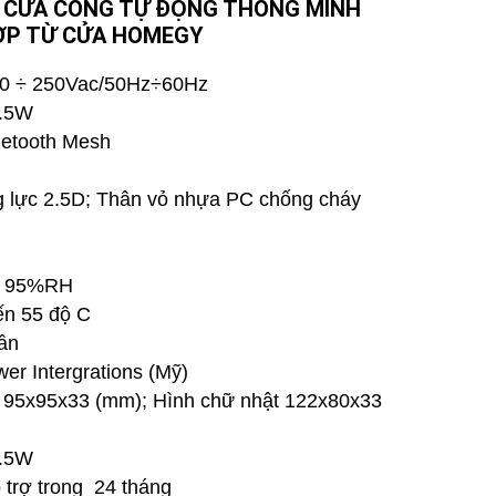
, CỬA CỔNG TỰ ĐỘNG THÔNG MINH
HỢP TỪ CỬA HOMEGY
100 ÷ 250Vac/50Hz÷60Hz
0.5W
uetooth Mesh
ng lực 2.5D; Thân vỏ nhựa PC chống cháy
a: 95%RH
ến 55 độ C
lần
er Intergrations (Mỹ)
g 95x95x33 (mm); Hình chữ nhật 122x80x33
0.5W
 trợ trong 24 tháng