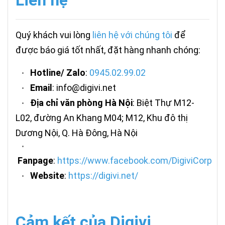
Liên hệ
Quý khách vui lòng
liên hệ với chúng tôi
để
được báo giá tốt nhất, đặt hàng nhanh chóng:
Hotline/ Zalo
:
0945.02.99.02
•
Email
: info@digivi.net
•
Địa chỉ văn phòng Hà Nội
: Biệt Thự M12-
•
L02, đường An Khang M04; M12, Khu đô thị
Dương Nội, Q. Hà Đông, Hà Nội
•
Fanpage
:
https://www.facebook.com/DigiviCorp
Website
:
https://digivi.net/
•
Cảm kết của Digivi