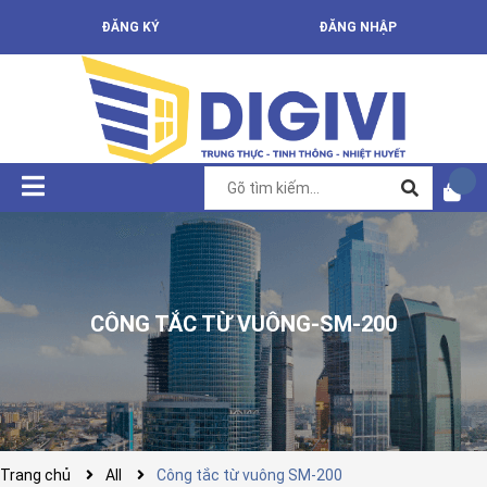
ĐĂNG KÝ
ĐĂNG NHẬP
CÔNG TẮC TỪ VUÔNG-SM-200
Trang chủ
All
Công tắc từ vuông SM-200