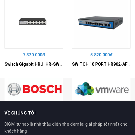
7.320.000₫
5.820.000₫
Switch Gigabit HRUI HR-SWG10240D
SWITCH 18 PORT HR902-AF162G-300 – Switch PoE 16 Cổng
VỀ CHÚNG TÔI
DIGIVI tự hào là nhà thầu điện nhẹ đem lại giải pháp tốt nhất cho
khách hàng