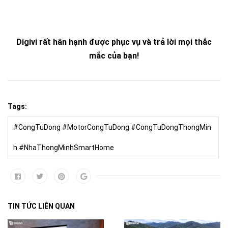
Digivi rất hân hạnh được phục vụ và trả lời mọi thắc
mắc của bạn!
Tags:
#CongTuDong #MotorCongTuDong #CongTuDongThongMin
h #NhaThongMinhSmartHome
TIN TỨC LIÊN QUAN