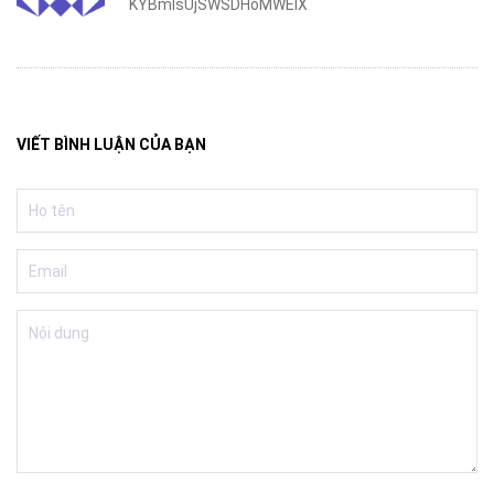
KYBmlsUjSWSDHoMWElX
VIẾT BÌNH LUẬN CỦA BẠN