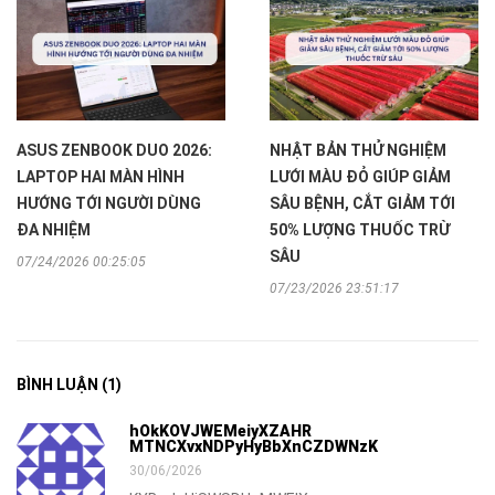
ASUS ZENBOOK DUO 2026:
NHẬT BẢN THỬ NGHIỆM
LAPTOP HAI MÀN HÌNH
LƯỚI MÀU ĐỎ GIÚP GIẢM
HƯỚNG TỚI NGƯỜI DÙNG
SÂU BỆNH, CẮT GIẢM TỚI
ĐA NHIỆM
50% LƯỢNG THUỐC TRỪ
SÂU
07/24/2026 00:25:05
07/23/2026 23:51:17
BÌNH LUẬN
(1)
hOkKOVJWEMeiyXZAHR
MTNCXvxNDPyHyBbXnCZDWNzK
30/06/2026