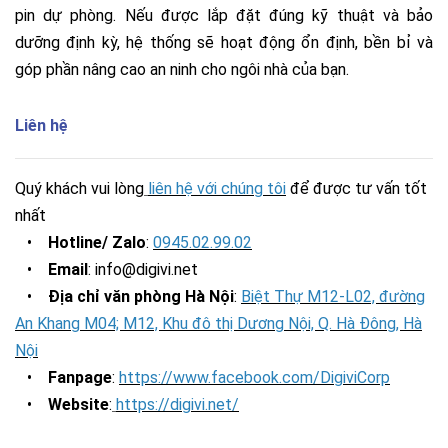
pin dự phòng. Nếu được lắp đặt đúng kỹ thuật và bảo
dưỡng định kỳ, hệ thống sẽ hoạt động ổn định, bền bỉ và
góp phần nâng cao an ninh cho ngôi nhà của bạn.
Liên hệ
Quý khách vui lòng
liên hệ với chúng tôi
để được tư vấn tốt
nhất
•
Hotline/ Zalo
:
0945.02.99.02
•
Email
: info@digivi.net
•
Địa chỉ văn phòng Hà Nội
:
Biệt Thự M12-L02, đường
An Khang M04; M12, Khu đô thị Dương Nội, Q. Hà Đông, Hà
Nội
•
Fanpage
:
https://www.facebook.com/DigiviCorp
•
Website
:
https://digivi.net/