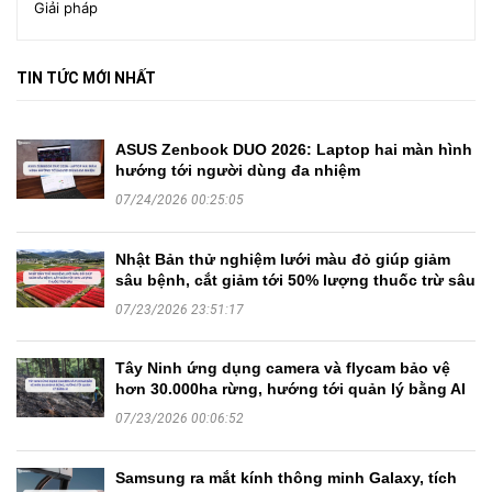
Giải pháp
TIN TỨC MỚI NHẤT
ASUS Zenbook DUO 2026: Laptop hai màn hình
hướng tới người dùng đa nhiệm
07/24/2026 00:25:05
Nhật Bản thử nghiệm lưới màu đỏ giúp giảm
sâu bệnh, cắt giảm tới 50% lượng thuốc trừ sâu
07/23/2026 23:51:17
Tây Ninh ứng dụng camera và flycam bảo vệ
hơn 30.000ha rừng, hướng tới quản lý bằng AI
07/23/2026 00:06:52
Samsung ra mắt kính thông minh Galaxy, tích