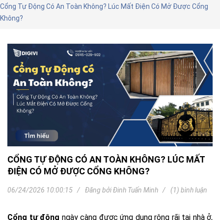
Cổng Tự Động Có An Toàn Không? Lúc Mất Điện Có Mở Được Cổng
Không?
CỔNG TỰ ĐỘNG CÓ AN TOÀN KHÔNG? LÚC MẤT
ĐIỆN CÓ MỞ ĐƯỢC CỔNG KHÔNG?
06/24/2026 10:00:15
Đăng bởi
Đinh Tuấn Minh
(1) bình luận
Cổng tự động
ngày càng được ứng dụng rộng rãi tại nhà ở,