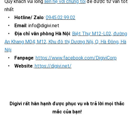
Quý khách vui lòng
liên hệ với chúng tôi
để được tư vấn tốt
nhất
•
Hotline/ Zalo
:
0945.02.99.02
•
Email
: info@digivi.net
•
Địa chỉ văn phòng Hà Nội
:
Biệt Thự M12-L02, đường
An Khang M04; M12, Khu đô thị Dương Nội, Q. Hà Đông, Hà
Nội
•
Fanpage
:
https://www.facebook.com/DigiviCorp
•
Website
:
https://digivi.net/
Digivi rất hân hạnh được phục vụ và trả lời mọi thắc
mắc của bạn!