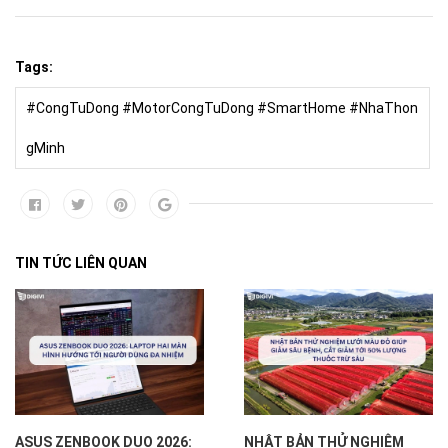
Tags:
#CongTuDong #MotorCongTuDong #SmartHome #NhaThon
gMinh
TIN TỨC LIÊN QUAN
ASUS ZENBOOK DUO 2026:
NHẬT BẢN THỬ NGHIỆM