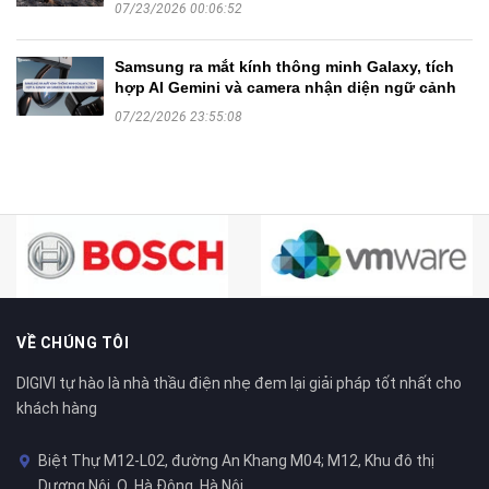
07/23/2026 00:06:52
Samsung ra mắt kính thông minh Galaxy, tích
hợp AI Gemini và camera nhận diện ngữ cảnh
07/22/2026 23:55:08
VỀ CHÚNG TÔI
DIGIVI tự hào là nhà thầu điện nhẹ đem lại giải pháp tốt nhất cho
khách hàng
Biệt Thự M12-L02, đường An Khang M04; M12, Khu đô thị
Dương Nội, Q. Hà Đông, Hà Nội