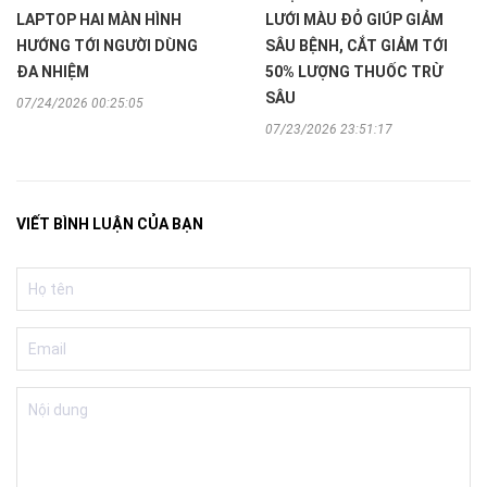
LAPTOP HAI MÀN HÌNH
LƯỚI MÀU ĐỎ GIÚP GIẢM
HƯỚNG TỚI NGƯỜI DÙNG
SÂU BỆNH, CẮT GIẢM TỚI
ĐA NHIỆM
50% LƯỢNG THUỐC TRỪ
SÂU
07/24/2026 00:25:05
07/23/2026 23:51:17
VIẾT BÌNH LUẬN CỦA BẠN