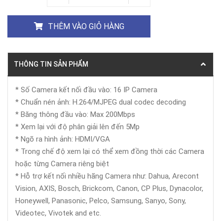
THÊM VÀO GIỎ HÀNG
THÔNG TIN SẢN PHẨM
* Số Camera kết nối đầu vào: 16 IP Camera
* Chuẩn nén ảnh: H.264/MJPEG dual codec decoding
* Băng thông đầu vào: Max 200Mbps
* Xem lại với độ phân giải lên đến 5Mp
* Ngõ ra hình ảnh: HDMI/VGA
* Trong chế độ xem lại có thể xem đồng thời các Camera
hoặc từng Camera riêng biệt
* Hỗ trợ kết nối nhiều hãng Camera như: Dahua, Arecont
Vision, AXIS, Bosch, Brickcom, Canon, CP Plus, Dynacolor,
Honeywell, Panasonic, Pelco, Samsung, Sanyo, Sony,
Videotec, Vivotek and etc.