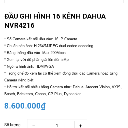
ĐẦU GHI HÌNH 16 KÊNH DAHUA
NVR4216
* Số Camera kết nối đầu vào: 16 IP Camera
* Chuẩn nén ảnh: H.264/MJPEG dual codec decoding
* Băng thông đầu vào: Max 200Mbps
* Xem lại với độ phân giải lên đến 5Mp
* Ngõ ra hình ảnh: HDMI/VGA
* Trong chế độ xem lại có thể xem đồng thời các Camera hoặc từng
Camera riêng biệt
* Hỗ trợ kết nối nhiều hãng Camera như: Dahua, Arecont Vision, AXIS,
Bosch, Brickcom, Canon, CP Plus, Dynacolor...
8.600.000₫
Số lượng: