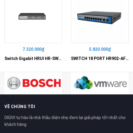
7.320.000₫
5.820.000₫
Switch Gigabit HRUI HR-SWG10240D
SWITCH 18 PORT HR902-AF162G-300 – Switch PoE 16 Cổng
VỀ CHÚNG TÔI
DIGIVI tự hào là nhà thầu điện nhẹ đem lại giải pháp tốt nhất cho
khách hàng