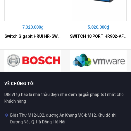
7.320.000₫
5.820.000₫
Switch Gigabit HRUI HR-SWG10240D
SWITCH 18 PORT HR902-AF162G-300 – Switch PoE 16 Cổng
VỀ CHÚNG TÔI
DIGIVI tự hào là nhà thầu điện nhẹ đem lại giải pháp tốt nhất cho
khách hàng
Biệt Thự M12-L02, đường An Khang M04; M12, Khu đô thị
Dương Nội, Q. Hà Đông, Hà Nội