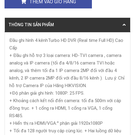
THÊM VÀO GIỎ HÀNG
THÔNG TIN SẢN PHẨM
Đầu ghi hình 4 kênhTurbo HD DVR (Real time Full HD) Cao
Cấp
+ Đầu ghi hỗ trợ 3 loại camera: HD-TVI camera , camera
analog và IP camera (tối đa 4/8/16 camera TVI hoặc
analog, và thêm tối đa 1 IP camera 2MP đối với đầu 4
kênh, 2 IP camera 2MP đối với đầu 8/16 kênh ). Lưu ý: Chỉ
hỗ trợ Camera IP của Hãng HIKVISION.
+Độ phân giải ghi hình: 1080P: 25 FPS.
+ Khoảng cách kết nối đến camera: tối đa 500m với cáp
đồng trục. + 1 cổng ra HDMI, 1 cổng ra VGA, 1 cổng
RS485.
+ Hiển thị ra HDMI/VGA:° phận giải 1920x1080P
+ Tối đa 128 người truy cập cùng lúc. + Hai luồng dữ liệu