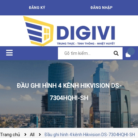
ĐĂNG KÝ
ĐĂNG NHẬP
ĐẦU GHI HÌNH 4 KÊNH HIKVISION DS-
7304HQHI-SH
Trang chủ
All
Đầu ghi hình 4 kênh Hikvision DS-7304HQHI-SH