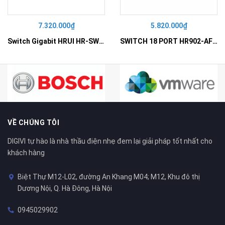
7.320.000₫
5.820.000₫
Switch Gigabit HRUI HR-SWG10240D
SWITCH 18 PORT HR902-AF162G-300 – Switch PoE 16 Cổng
VỀ CHÚNG TÔI
DIGIVI tự hào là nhà thầu điện nhẹ đem lại giải pháp tốt nhất cho
khách hàng
Biệt Thự M12-L02, đường An Khang M04; M12, Khu đô thị
Dương Nội, Q. Hà Đông, Hà Nội
0945029902