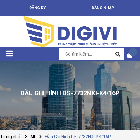
ĐĂNG KÝ
ĐĂNG NHẬP
ĐẦU GHI HÌNH DS-7732NXI-K4/16P
Trang chủ
All
Đầu Ghi Hình DS-7732NXI-K4/16P