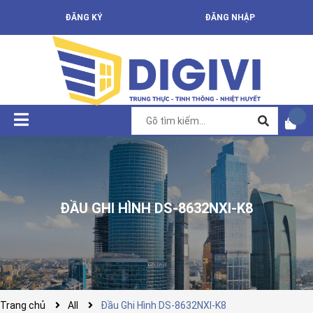
ĐĂNG KÝ
ĐĂNG NHẬP
ĐẦU GHI HÌNH DS-8632NXI-K8
Trang chủ
All
Đầu Ghi Hình DS-8632NXI-K8