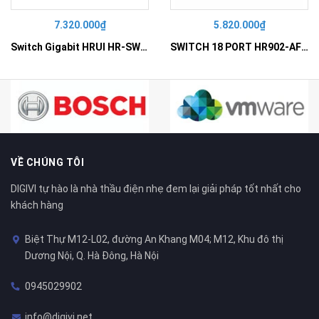
7.320.000₫
5.820.000₫
Switch Gigabit HRUI HR-SWG10240D
SWITCH 18 PORT HR902-AF162G-300 – Switch PoE 16 Cổng
VỀ CHÚNG TÔI
DIGIVI tự hào là nhà thầu điện nhẹ đem lại giải pháp tốt nhất cho
khách hàng
Biệt Thự M12-L02, đường An Khang M04; M12, Khu đô thị
Dương Nội, Q. Hà Đông, Hà Nội
0945029902
info@digivi.net