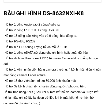
ĐẦU GHI HÌNH DS-8632NXI-K8
Hỗ trợ 1 cổng Audio vào,2 cổng Audio ra.
Hỗ trợ 2 cổng USB 2.0, 1 cổng USB 3.0.
Hỗ trợ 16 cổng báo động vào và 9 cổng báo động ra.
Hỗ trợ RS-485, RS232
Hỗ trợ 8 ổ HDD dung lượng tối đa mỗi ổ 10TB
Hỗ trợ 1 cổng eSATA sử dụng cho ghi hình hoặc xuất dữ liệu.
Hỗ trợ dịch vụ Hik-connect P2P, tên miền Cameraddns miễn phí trọn
đời
Hỗ trợ 1 kênh nhận diện bằng camera thường, 4 kênh nhận diện khuôn
mặt bằng camera FaceCapture
Hỗ trợ 16 thư viện ảnh, tối đa 50,000 ảnh khuôn mặt
Hỗ trợ 32 kênh phát hiện chuyển động người / phương tiện.
Hỗ trợ tính năng ANR ( Sau khi bị mất kết nối vs camera và được kết
nối lại, đầu ghi sẽ lấy lại đoạn dữ liệu khi bị mất kết nối từ thẻ nhớ
camera để ghi lên ổ cứng.)