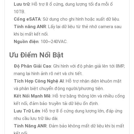
Lưu trữ
: Hỗ trợ 8 ổ cứng, dung lượng tối đa mỗi ổ
10TB.
Cổng eSATA
: Sử dụng cho ghi hình hoặc xuất dữ liệu.
Tính năng ANR
: Lấy lại dữ liệu từ thẻ nhớ camera sau
khi bị mất kết nối.
Nguồn điện
: 100~240VAC.
Ưu Điểm Nổi Bật
Độ Phân Giải Cao
: Ghi hình với độ phân giải lên tới 8MP,
mang lại hình ảnh rõ nét và chi tiết.
Tích Hợp Công Nghệ AI
: Hỗ trợ nhận diện khuôn mặt
và phân biệt chuyển động người/phương tiện.
Kết Nối Mạnh Mẽ
: Hỗ trợ băng thông lớn và nhiều cổng
kết nối, đảm bảo truyền tải dữ liệu ổn định.
Lưu Trữ Lớn
: Hỗ trợ 8 ổ cứng dung lượng lớn, đáp ứng
nhu cầu lưu trữ lâu dài.
Tính Năng ANR
: Đảm bảo không mất dữ liệu khi bị mất
kết nối.