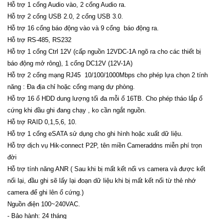
Hỗ trợ 1 cổng Audio vào, 2 cổng Audio ra.
Hỗ trợ 2 cổng USB 2.0, 2 cổng USB 3.0.
Hỗ trợ 16 cổng báo động vào và 9 cổng báo động ra.
Hỗ trợ RS-485, RS232
Hỗ trợ 1 cổng Ctrl 12V (cấp nguồn 12VDC-1A ngõ ra cho các thiết bị
báo động mở rông), 1 cổng DC12V (12V-1A)
Hỗ trợ 2 cổng mạng RJ45 10/100/1000Mbps cho phép lựa chọn 2 tính
năng : Đa địa chỉ hoặc cổng mạng dự phòng.
Hỗ trợ 16 ổ HDD dung lượng tối đa mỗi ổ 16TB. Cho phép tháo lắp ổ
cứng khi đầu ghi đang chạy , ko cần ngắt nguồn.
Hỗ trợ RAID 0,1,5,6, 10.
Hỗ trợ 1 cổng eSATA sử dụng cho ghi hình hoặc xuất dữ liệu.
Hỗ trợ dịch vụ Hik-connect P2P, tên miền Cameraddns miễn phí trọn
đời
Hỗ trợ tính năng ANR ( Sau khi bị mất kết nối vs camera và được kết
nối lại, đầu ghi sẽ lấy lại đoạn dữ liệu khi bị mất kết nối từ thẻ nhớ
camera để ghi lên ổ cứng.)
Nguồn điện 100~240VAC.
- Bảo hành: 24 tháng