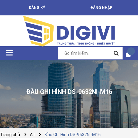
ĐĂNG KÝ
ĐĂNG NHẬP
ĐẦU GHI HÌNH DS-9632NI-M16
Trang chủ
All
Đầu Ghi Hình DS-9632NI-M16