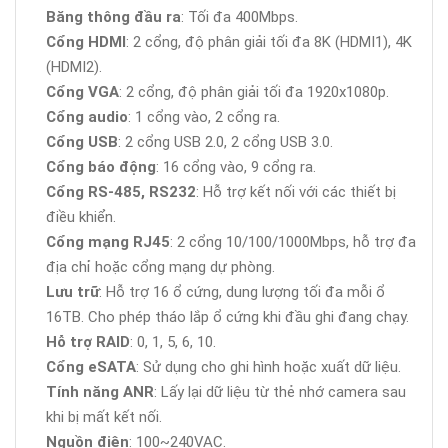
Băng thông đầu ra
: Tối đa 400Mbps.
Cổng HDMI
: 2 cổng, độ phân giải tối đa 8K (HDMI1), 4K
(HDMI2).
Cổng VGA
: 2 cổng, độ phân giải tối đa 1920x1080p.
Cổng audio
: 1 cổng vào, 2 cổng ra.
Cổng USB
: 2 cổng USB 2.0, 2 cổng USB 3.0.
Cổng báo động
: 16 cổng vào, 9 cổng ra.
Cổng RS-485, RS232
: Hỗ trợ kết nối với các thiết bị
điều khiển.
Cổng mạng RJ45
: 2 cổng 10/100/1000Mbps, hỗ trợ đa
địa chỉ hoặc cổng mạng dự phòng.
Lưu trữ
: Hỗ trợ 16 ổ cứng, dung lượng tối đa mỗi ổ
16TB. Cho phép tháo lắp ổ cứng khi đầu ghi đang chạy.
Hỗ trợ RAID
: 0, 1, 5, 6, 10.
Cổng eSATA
: Sử dụng cho ghi hình hoặc xuất dữ liệu.
Tính năng ANR
: Lấy lại dữ liệu từ thẻ nhớ camera sau
khi bị mất kết nối.
Nguồn điện
: 100~240VAC.