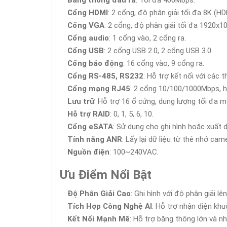
Băng thông đầu ra
: Tối đa 400Mbps.
Cổng HDMI
: 2 cổng, độ phân giải tối đa 8K (H
Cổng VGA
: 2 cổng, độ phân giải tối đa 1920x1
Cổng audio
: 1 cổng vào, 2 cổng ra.
Cổng USB
: 2 cổng USB 2.0, 2 cổng USB 3.0.
Cổng báo động
: 16 cổng vào, 9 cổng ra.
Cổng RS-485, RS232
: Hỗ trợ kết nối với các th
Cổng mạng RJ45
: 2 cổng 10/100/1000Mbps, h
Lưu trữ
: Hỗ trợ 16 ổ cứng, dung lượng tối đa 
Hỗ trợ RAID
: 0, 1, 5, 6, 10.
Cổng eSATA
: Sử dụng cho ghi hình hoặc xuất d
Tính năng ANR
: Lấy lại dữ liệu từ thẻ nhớ cam
Nguồn điện
: 100~240VAC.
Ưu Điểm Nổi Bật
Độ Phân Giải Cao
: Ghi hình với độ phân giải lê
Tích Hợp Công Nghệ AI
: Hỗ trợ nhận diện kh
Kết Nối Mạnh Mẽ
: Hỗ trợ băng thông lớn và nh