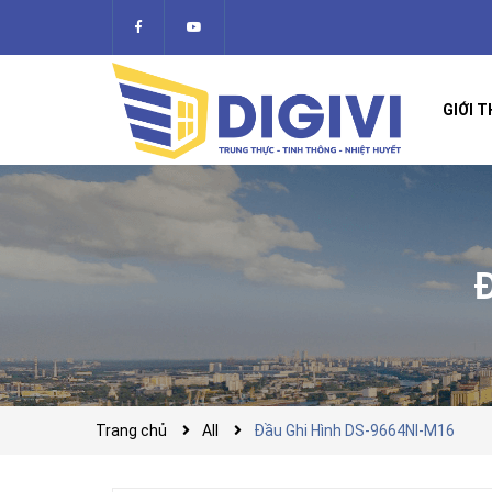
GIỚI T
Trang chủ
All
Đầu Ghi Hình DS-9664NI-M16