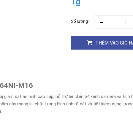
1₫
Khóa
Faster
THIẾT
Số lượng:
BỊ
BÁO
CHÁY
KHÓA
THÊM VÀO GIỎ 
THÔNG
MINH
Faster
Lock
FASTER
9664NI-M16
HUAWEI
bị giám sát an ninh cao cấp, hỗ trợ lên đến 64 kênh camera và tích 
hẩm này mang lại chất lượng hình ảnh rõ nét và tiết kiệm dung lượng 
.