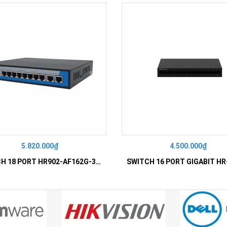
5.820.000₫
4.500.000₫
SWITCH 18 PORT HR902-AF162G-300 – Switch PoE 16 Cổng