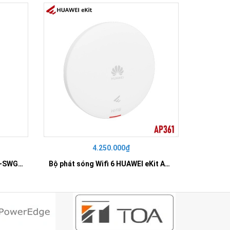
4.250.000₫
42
SWITCH 16 PORT GIGABIT HR-SWG00160
Bộ phát sóng Wifi 6 HUAWEI eKit AP361