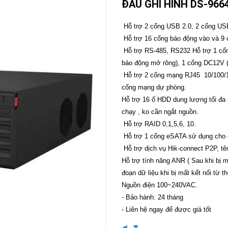
ĐẦU GHI HÌNH DS-966
CAMERA
-
Hỗ trợ 2 cổng USB 2.0, 2 cổng US
BÁO
Hỗ trợ 16 cổng báo động vào và 9
ĐỘNG
Hỗ trợ RS-485, RS232 Hỗ trợ 1 cổn
Camera
Camera
báo động mở rông), 1 cổng DC12V 
Hikvision
Tiandy
Hỗ trợ 2 cổng mạng RJ45 10/100/10
THIẾT
cổng mạng dự phòng.
BỊ
Hỗ trợ 16 ổ HDD dung lượng tối đa 
HỌP
TRỰC
chạy , ko cần ngắt nguồn.
TUYẾN
Hỗ trợ RAID 0,1,5,6, 10.
Maxhub
Hỗ trợ 1 cổng eSATA sử dụng cho g
Màn
Hỗ trợ dịch vụ Hik-connect P2P, t
hình
MAXHUB
Hỗ trợ tính năng ANR ( Sau khi bị mấ
M27
đoạn dữ liệu khi bị mất kết nối từ 
Nguồn điện 100~240VAC.
THIẾT
BỊ
- Bảo hành: 24 tháng
THÔNG
- Liên hệ ngay để được giá tốt
MINH
HOMEGY