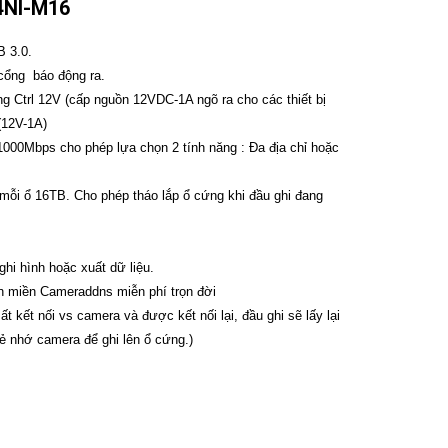
4NI-M16
B 3.0.
 cổng báo động ra.
g Ctrl 12V (cấp nguồn 12VDC-1A ngõ ra cho các thiết bị
(12V-1A)
00Mbps cho phép lựa chọn 2 tính năng : Đa địa chỉ hoặc
mỗi ổ 16TB. Cho phép tháo lắp ổ cứng khi đầu ghi đang
hi hình hoặc xuất dữ liệu.
ên miền Cameraddns miễn phí trọn đời
t kết nối vs camera và được kết nối lại, đầu ghi sẽ lấy lại
thẻ nhớ camera để ghi lên ổ cứng.)