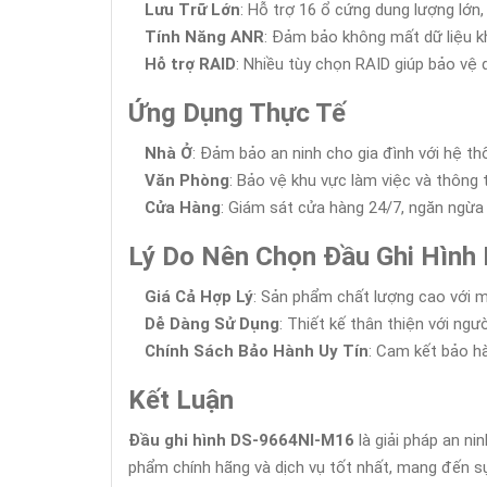
Lưu Trữ Lớn
: Hỗ trợ 16 ổ cứng dung lượng lớn,
Tính Năng ANR
: Đảm bảo không mất dữ liệu kh
Hỗ trợ RAID
: Nhiều tùy chọn RAID giúp bảo vệ d
Ứng Dụng Thực Tế
Nhà Ở
: Đảm bảo an ninh cho gia đình với hệ t
Văn Phòng
: Bảo vệ khu vực làm việc và thông t
Cửa Hàng
: Giám sát cửa hàng 24/7, ngăn ngừa
Lý Do Nên Chọn Đầu Ghi Hìn
Giá Cả Hợp Lý
: Sản phẩm chất lượng cao với m
Dễ Dàng Sử Dụng
: Thiết kế thân thiện với ngư
Chính Sách Bảo Hành Uy Tín
: Cam kết bảo h
Kết Luận
Đầu ghi hình DS-9664NI-M16
là giải pháp an ni
phẩm chính hãng và dịch vụ tốt nhất, mang đến sự 