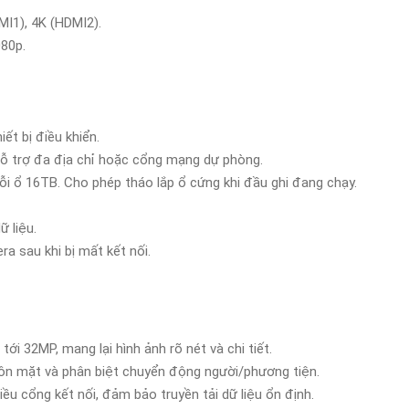
DMI1), 4K (HDMI2).
080p.
iết bị điều khiển.
ỗ trợ đa địa chỉ hoặc cổng mạng dự phòng.
mỗi ổ 16TB. Cho phép tháo lắp ổ cứng khi đầu ghi đang chạy.
ữ liệu.
era sau khi bị mất kết nối.
n tới 32MP, mang lại hình ảnh rõ nét và chi tiết.
uôn mặt và phân biệt chuyển động người/phương tiện.
iều cổng kết nối, đảm bảo truyền tải dữ liệu ổn định.