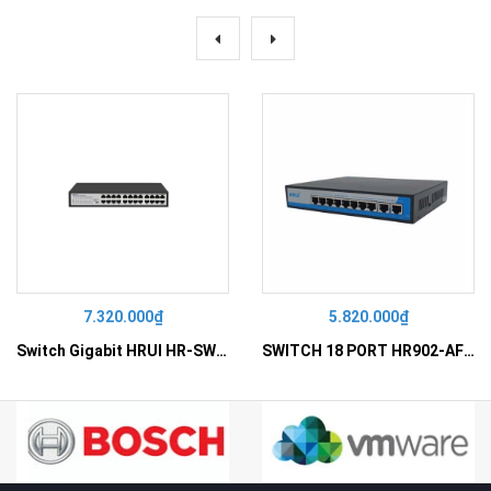
7.320.000₫
5.820.000₫
Switch Gigabit HRUI HR-SWG10240D
SWITCH 18 PORT HR902-AF162G-300 – Switch PoE 16 Cổng