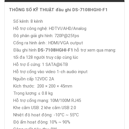
THÔNG SỐ KỸ THUẬT đầu ghi DS-7108HGHI-F1
Số kênh: 8 kênh
Hỗ trợ công nghệ: HDTVI/AHD/Analog
Độ phân giải ghi hình: 720P@25fps
Cổng ra hình ảnh : HDMI/VGA output
Đầu ghi hình
DS-7108HGHI-F1
hỗ trợ xem qua mạng:
tối đa 128 người truy cập cùng lúc
Hỗ trợ ổ cứng: 1 SATA@6TB
Hỗ trợ cổng vào video 1-ch audio input
Nguồn cấp 12VDC 2A
Kích thước: 200 × 200 × 45mm
Trọng lượng: ≤ 0.8 kg
Hỗ trợ cổng mạng: 10M/100M RJ45
Khe cắm USB: 2 khe cắm USB 2.0
Nhiệt độ hoạt động: -10°C ~ 55°C
Độ ẩm hoạt động: 10% ~ 90%