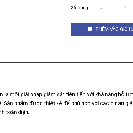
Khóa
Faster
Số lượng:
THIẾT
BỊ
BÁO
THÊM VÀO GIỎ 
CHÁY
KHÓA
THÔNG
MINH
Faster
Lock
FASTER
HUAWEI
 là một giải pháp giám sát tiên tiến với khả năng hỗ trợ
ả. Sản phẩm được thiết kế để phù hợp với các dự án giá
nh toàn diện.