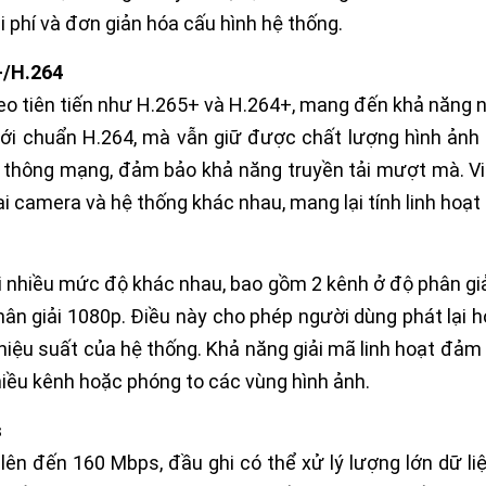
hi phí và đơn giản hóa cấu hình hệ thống.
+/H.264
o tiên tiến như H.265+ và H.264+, mang đến khả năng nén
i chuẩn H.264, mà vẫn giữ được chất lượng hình ảnh r
g thông mạng, đảm bảo khả năng truyền tải mượt mà. Vi
ại camera và hệ thống khác nhau, mang lại tính linh hoạt 
 nhiều mức độ khác nhau, bao gồm 2 kênh ở độ phân giải
hân giải 1080p. Điều này cho phép người dùng phát lại 
iệu suất của hệ thống. Khả năng giải mã linh hoạt đảm 
nhiều kênh hoặc phóng to các vùng hình ảnh.
s
lên đến 160 Mbps, đầu ghi có thể xử lý lượng lớn dữ l