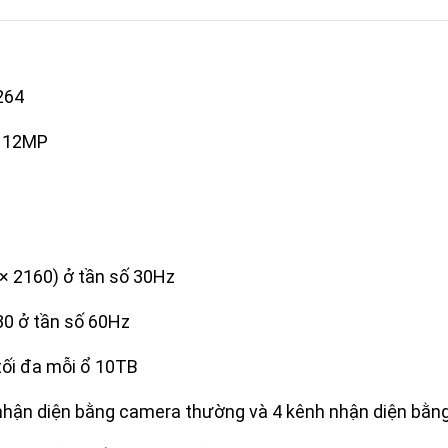
264
n 12MP
 × 2160) ở tần số 30Hz
80 ở tần số 60Hz
 tối đa mỗi ổ 10TB
h nhận diện bằng camera thường và 4 kênh nhận diện bằ