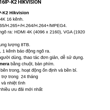
16IP-K2 HIKVISION
-K2 Hikvision
 4K 16 kênh.
265/H.265+/H.264/H.264+/MPEG4.
u ngõ ra: HDMI 4K (4096 x 2160), VGA (1920
dung lượng 8TB.
, 1 kênh báo động ngõ ra.
 người dùng, thao tác đơn giản, dễ sử dụng.
mera
bằng chuột, bàn phím.
 bên trong, hoạt động ổn định và bền bỉ.
 trợ trong 24 tháng
và nhiệt tình
nhiều ưu đãi mới nhất