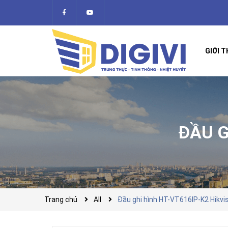
GIỚI T
ĐẦU G
Trang chủ
All
Đầu ghi hình HT-VT616IP-K2 Hikvi