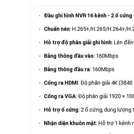
Đầu ghi hình NVR 16 kênh - 2 ổ cứng
•
Chuẩn nén
: H.265+/H.265/H.264+/H.
•
Hỗ trợ độ phân giải ghi hình
: Lên đế
•
Băng thông đầu vào
: 160Mbps
•
Băng thông đầu ra
: 160Mbps
•
Cổng ra HDMI
: Độ phân giải 4K (3840
•
Cổng ra VGA
: Độ phân giải 1920 × 10
•
Hỗ trợ ổ cứng
: 2 ổ cứng, dung lượng
•
Nhận diện khuôn mặt
: Hỗ trợ 1 kên
•