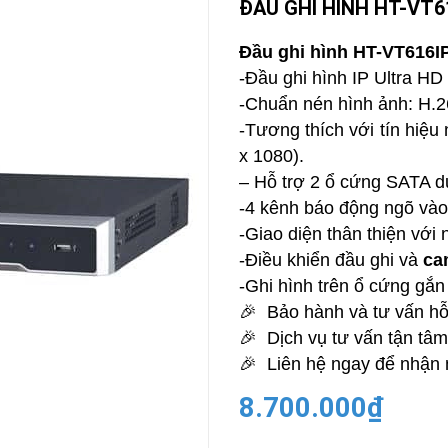
ĐẦU GHI HÌNH HT-VT6
CAMERA
-
Đầu ghi hình HT-VT616IP
BÁO
-Đầu ghi hình IP Ultra HD
ĐỘNG
-Chuẩn nén hình ảnh: H.
Camera
Camera
-Tương thích với tín hiệ
Hikvision
Tiandy
x 1080).
THIẾT
– Hỗ trợ 2 ổ cứng SATA 
BỊ
HỌP
-4 kênh báo động ngõ vào
TRỰC
-Giao diện thân thiện với
TUYẾN
-Điều khiển đầu ghi và
ca
Maxhub
Màn
-Ghi hình trên ổ cứng gắn
hình
🎉 Bảo hành và tư vấn hỗ
MAXHUB
M27
🎉 Dịch vụ tư vấn tận tâm 
🎉 Liên hệ ngay để nhận 
THIẾT
BỊ
THÔNG
8.700.000₫
MINH
HOMEGY