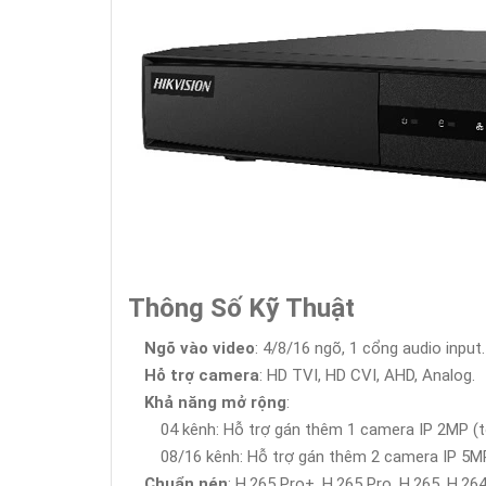
Thông Số Kỹ Thuật
Ngõ vào video
: 4/8/16 ngõ, 1 cổng audio input.
Hỗ trợ camera
: HD TVI, HD CVI, AHD, Analog.
Khả năng mở rộng
:
04 kênh: Hỗ trợ gán thêm 1 camera IP 2MP (t
08/16 kênh: Hỗ trợ gán thêm 2 camera IP 5MP
Chuẩn nén
: H.265 Pro+, H.265 Pro, H.265, H.264