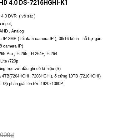
HD 4.0 DS-7216HGHI-K1
 4.0 DVR ( vỏ sắt )
o input,
 AHD , Analog
a IP 2MP ( tối đa 5 camera IP ); 08/16 kênh: hỗ trợ gán
18 camera IP)
265 Pro , H.265 , H.264+, H.264
 Lite /720p
ng trục với đầu ghi có kí hiệu (S)
 đa 4TB(7204HGHI, 7208HGHI), ổ cứng 10TB (7216HGHI)
 Độ phân giải lên tới: 1920x1080P,
.000₫