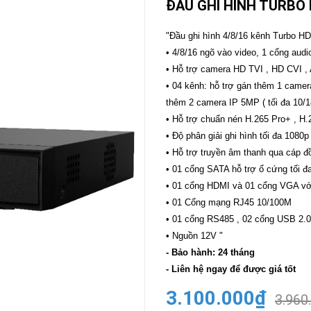
ĐẦU GHI HÌNH TURBO 
CAMERA
-
"Đầu ghi hình 4/8/16 kênh Turbo HD
BÁO
• 4/8/16 ngõ vào video, 1 cổng audi
ĐỘNG
• Hỗ trợ camera HD TVI , HD CVI ,
Camera
Camera
• 04 kênh: hỗ trợ gán thêm 1 camer
Hikvision
Tiandy
thêm 2 camera IP 5MP ( tối đa 10/
THIẾT
• Hỗ trợ chuẩn nén H.265 Pro+ , H.
BỊ
• Độ phân giải ghi hình tối đa 1080p
HỌP
TRỰC
• Hỗ trợ truyền âm thanh qua cáp đồ
TUYẾN
• 01 cổng SATA hỗ trợ ổ cứng tối
Maxhub
• 01 cổng HDMI và 01 cổng VGA với
Màn
• 01 Cổng mạng RJ45 10/100M
hình
MAXHUB
• 01 cổng RS485 , 02 cổng USB 2.0
M27
• Nguồn 12V "
- Bảo hành: 24 tháng
THIẾT
BỊ
- Liên hệ ngay để được giá tốt
THÔNG
MINH
3.100.000₫
3.960
HOMEGY