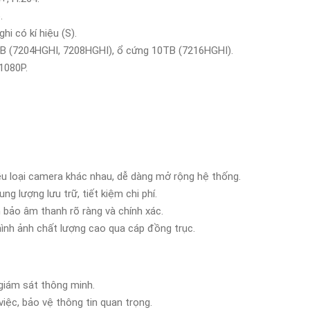
.
hi có kí hiệu (S).
TB (7204HGHI, 7208HGHI), ổ cứng 10TB (7216HGHI).
x1080P.
iều loại camera khác nhau, dễ dàng mở rộng hệ thống.
ng lượng lưu trữ, tiết kiệm chi phí.
 bảo âm thanh rõ ràng và chính xác.
hình ảnh chất lượng cao qua cáp đồng trục.
 giám sát thông minh.
iệc, bảo vệ thông tin quan trọng.