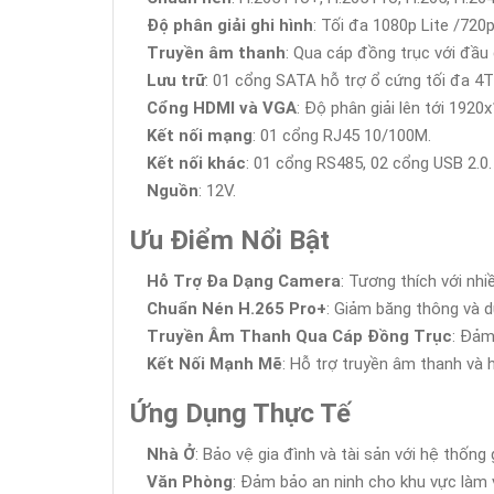
Độ phân giải ghi hình
: Tối đa 1080p Lite /720p
Truyền âm thanh
: Qua cáp đồng trục với đầu g
Lưu trữ
: 01 cổng SATA hỗ trợ ổ cứng tối đa 4
Cổng HDMI và VGA
: Độ phân giải lên tới 1920
Kết nối mạng
: 01 cổng RJ45 10/100M.
Kết nối khác
: 01 cổng RS485, 02 cổng USB 2.0.
Nguồn
: 12V.
Ưu Điểm Nổi Bật
Hỗ Trợ Đa Dạng Camera
: Tương thích với nh
Chuẩn Nén H.265 Pro+
: Giảm băng thông và du
Truyền Âm Thanh Qua Cáp Đồng Trục
: Đảm
Kết Nối Mạnh Mẽ
: Hỗ trợ truyền âm thanh và 
Ứng Dụng Thực Tế
Nhà Ở
: Bảo vệ gia đình và tài sản với hệ thống
Văn Phòng
: Đảm bảo an ninh cho khu vực làm v