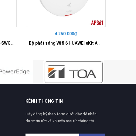
4.250.000₫
42
SWITCH 16 PORT GIGABIT HR-SWG00160
Bộ phát sóng Wifi 6 HUAWEI eKit AP361
KÊNH THÔNG TIN
Hãy đăng ký theo form dưới đây để nhận
được tin tức và khuyến mại từ chúng tôi.