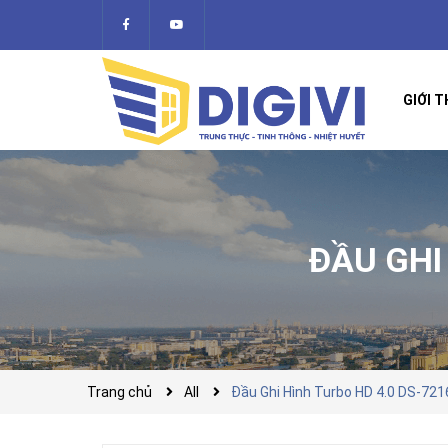
GIỚI T
ĐẦU GHI
Trang chủ
All
Đầu Ghi Hình Turbo HD 4.0 DS-72