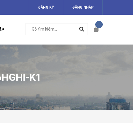
ĐĂNG KÝ
ĐĂNG NHẬP
ÁP
6HGHI-K1