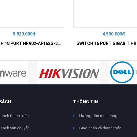
5.820.000₫
4.500.000₫
SWITCH 18 PORT HR902-AF162G-300 – Switch PoE 16 Cổng
 SÁCH
THÔNG TIN
 sách thanh toán
Hướng dẫn mua hàng
 sách vận chuyển
Giao nhận và thanh toán