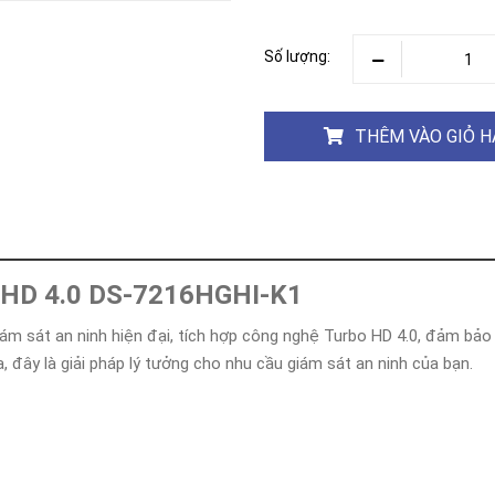
Khóa
Faster
Số lượng:
THIẾT
BỊ
BÁO
CHÁY
THÊM VÀO GIỎ 
KHÓA
THÔNG
MINH
Faster
Lock
FASTER
bo HD 4.0 DS-7216HGHI-K1
HUAWEI
iám sát an ninh hiện đại, tích hợp công nghệ Turbo HD 4.0, đảm bảo h
, đây là giải pháp lý tưởng cho nhu cầu giám sát an ninh của bạn.