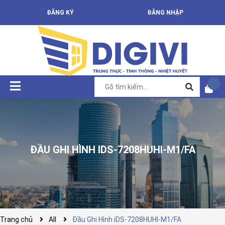
ĐĂNG KÝ
ĐĂNG NHẬP
ĐẦU GHI HÌNH IDS-7208HUHI-M1/FA
Trang chủ
All
Đầu Ghi Hình iDS-7208HUHI-M1/FA