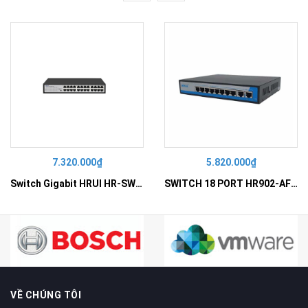
7.320.000₫
5.820.000₫
Switch Gigabit HRUI HR-SWG10240D
SWITCH 18 PORT HR902-AF162G-300 – Switch PoE 16 Cổng
VỀ CHÚNG TÔI