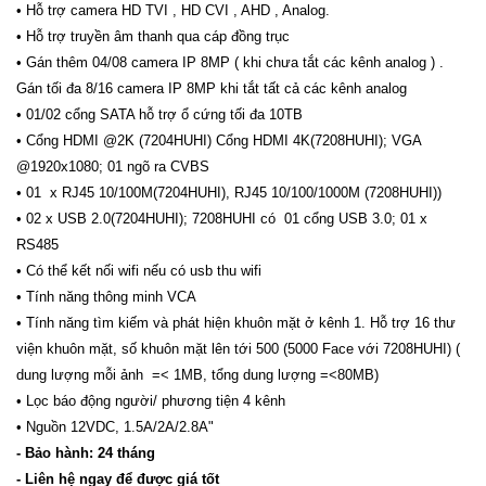
• Hỗ trợ camera HD TVI , HD CVI , AHD , Analog.
• Hỗ trợ truyền âm thanh qua cáp đồng trục
• Gán thêm 04/08 camera IP 8MP ( khi chưa tắt các kênh analog ) .
Gán tối đa 8/16 camera IP 8MP khi tắt tất cả các kênh analog
• 01/02 cổng SATA hỗ trợ ổ cứng tối đa 10TB
• Cổng HDMI @2K (7204HUHI) Cổng HDMI 4K(7208HUHI); VGA
@1920x1080; 01 ngõ ra CVBS
• 01 x RJ45 10/100M(7204HUHI), RJ45 10/100/1000M (7208HUHI))
• 02 x USB 2.0(7204HUHI); 7208HUHI có 01 cổng USB 3.0; 01 x
RS485
• Có thể kết nối wifi nếu có usb thu wifi
• Tính năng thông minh VCA
• Tính năng tìm kiếm và phát hiện khuôn mặt ở kênh 1. Hỗ trợ 16 thư
viện khuôn mặt, số khuôn mặt lên tới 500 (5000 Face với 7208HUHI) (
dung lượng mỗi ảnh =< 1MB, tổng dung lượng =<80MB)
• Lọc báo động người/ phương tiện 4 kênh
• Nguồn 12VDC, 1.5A/2A/2.8A"
- Bảo hành: 24 tháng
- Liên hệ ngay để được giá tốt