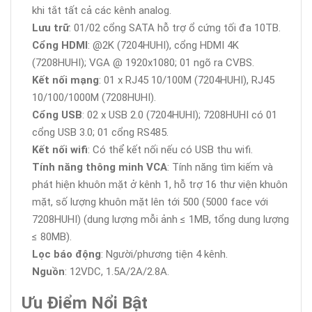
khi tắt tất cả các kênh analog.
Lưu trữ
: 01/02 cổng SATA hỗ trợ ổ cứng tối đa 10TB.
Cổng HDMI
: @2K (7204HUHI), cổng HDMI 4K
(7208HUHI); VGA @ 1920x1080; 01 ngõ ra CVBS.
Kết nối mạng
: 01 x RJ45 10/100M (7204HUHI), RJ45
10/100/1000M (7208HUHI).
Cổng USB
: 02 x USB 2.0 (7204HUHI); 7208HUHI có 01
cổng USB 3.0; 01 cổng RS485.
Kết nối wifi
: Có thể kết nối nếu có USB thu wifi.
Tính năng thông minh VCA
: Tính năng tìm kiếm và
phát hiện khuôn mặt ở kênh 1, hỗ trợ 16 thư viện khuôn
mặt, số lượng khuôn mặt lên tới 500 (5000 face với
7208HUHI) (dung lượng mỗi ảnh ≤ 1MB, tổng dung lượng
≤ 80MB).
Lọc báo động
: Người/phương tiện 4 kênh.
Nguồn
: 12VDC, 1.5A/2A/2.8A.
Ưu Điểm Nổi Bật