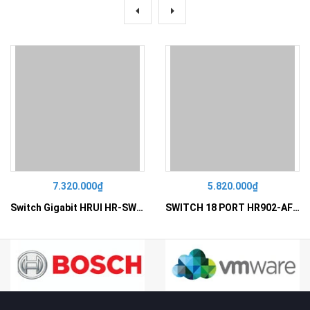
7.320.000₫
5.820.000₫
Switch Gigabit HRUI HR-SWG10240D
SWITCH 18 PORT HR902-AF162G-300 – Switch PoE 16 Cổng