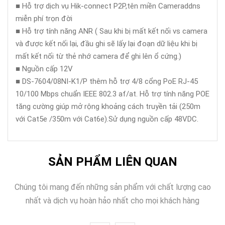
■ Hỗ trợ dịch vụ Hik-connect P2P,tên miền Cameraddns
miễn phí trọn đời
■ Hỗ trợ tính năng ANR ( Sau khi bị mất kết nối vs camera
và được kết nối lại, đầu ghi sẽ lấy lại đoạn dữ liệu khi bị
mất kết nối từ thẻ nhớ camera để ghi lên ổ cứng.)
■ Nguồn cấp 12V
■ DS-7604/08NI-K1/P thêm hỗ trợ 4/8 cổng PoE RJ-45
10/100 Mbps chuẩn IEEE 802.3 af/at. Hỗ trợ tính năng POE
tăng cường giúp mở rộng khoảng cách truyền tải (250m
với Cat5e /350m với Cat6e).Sử dụng nguồn cấp 48VDC.
SẢN PHẨM LIÊN QUAN
Chúng tôi mang đến những sản phẩm với chất lượng cao
nhất và dịch vụ hoàn hảo nhất cho mọi khách hàng