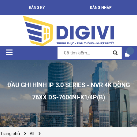
ĐĂNG KÝ
ĐĂNG NHẬP
ĐẦU GHI HÌNH IP 3.0 SERIES - NVR 4K DÒNG
76XX DS-7604NI-K1/4P(B)
Trang chủ
All