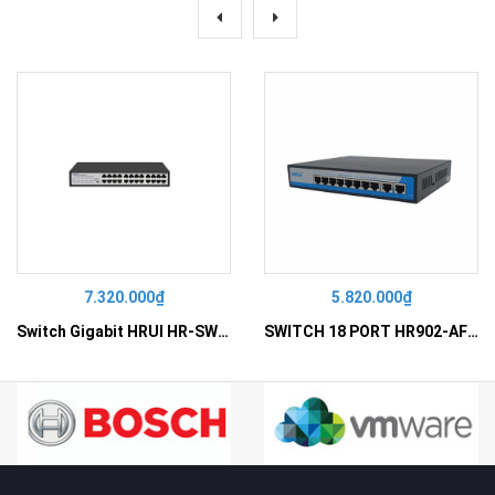
7.320.000₫
5.820.000₫
Switch Gigabit HRUI HR-SWG10240D
SWITCH 18 PORT HR902-AF162G-300 – Switch PoE 16 Cổng