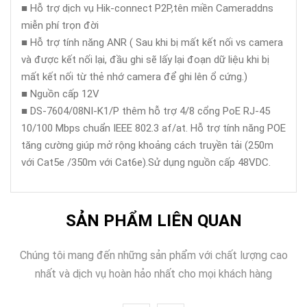
■ Hỗ trợ dịch vụ Hik-connect P2P,tên miền Cameraddns
miễn phí trọn đời
■ Hỗ trợ tính năng ANR ( Sau khi bị mất kết nối vs camera
và được kết nối lại, đầu ghi sẽ lấy lại đoạn dữ liệu khi bị
mất kết nối từ thẻ nhớ camera để ghi lên ổ cứng.)
■ Nguồn cấp 12V
■ DS-7604/08NI-K1/P thêm hỗ trợ 4/8 cổng PoE RJ-45
10/100 Mbps chuẩn IEEE 802.3 af/at. Hỗ trợ tính năng POE
tăng cường giúp mở rộng khoảng cách truyền tải (250m
với Cat5e /350m với Cat6e).Sử dụng nguồn cấp 48VDC.
SẢN PHẨM LIÊN QUAN
Chúng tôi mang đến những sản phẩm với chất lượng cao
nhất và dịch vụ hoàn hảo nhất cho mọi khách hàng