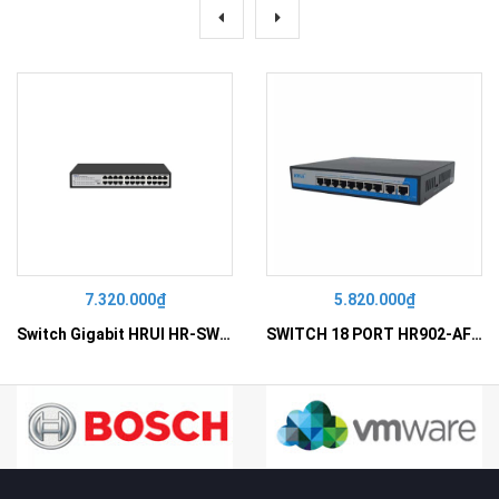
7.320.000₫
5.820.000₫
Switch Gigabit HRUI HR-SWG10240D
SWITCH 18 PORT HR902-AF162G-300 – Switch PoE 16 Cổng