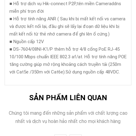
■ Hỗ trợ dịch vụ Hik-connect P2P,tên miền Cameraddns
miễn phí trọn đời
■ Hỗ trợ tính năng ANR ( Sau khi bị mất kết nối vs camera
và được kết nối lại, đầu ghi sẽ lấy lại đoạn dữ liệu khi bị
mất kết nối từ thẻ nhớ camera để ghi lên ổ cứng.)
■ Nguồn cấp 12V
■ DS-7604/08NI-K1/P thêm hỗ trợ 4/8 cổng PoE RJ-45
10/100 Mbps chuẩn IEEE 802.3 af/at. Hỗ trợ tính năng POE
tăng cường giúp mở rộng khoảng cách truyền tải (250m
với Cat5e /350m với Cat6e).Sử dụng nguồn cấp 48VDC.
SẢN PHẨM LIÊN QUAN
Chúng tôi mang đến những sản phẩm với chất lượng cao
nhất và dịch vụ hoàn hảo nhất cho mọi khách hàng