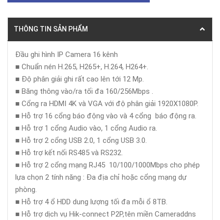
THÔNG TIN SẢN PHẨM
Đầu ghi hình IP Camera 16 kênh
■ Chuẩn nén H.265, H265+, H.264, H264+.
■ Độ phân giải ghi rất cao lên tới 12 Mp.
■ Băng thông vào/ra tối đa 160/256Mbps .
■ Cổng ra HDMI 4K và VGA với độ phân giải 1920X1080P.
■ Hỗ trợ 16 cổng báo động vào và 4 cổng báo động ra.
■ Hỗ trợ 1 cổng Audio vào, 1 cổng Audio ra.
■ Hỗ trợ 2 cổng USB 2.0, 1 cổng USB 3.0.
■ Hỗ trợ kết nối RS485 và RS232.
■ Hỗ trợ 2 cổng mạng RJ45 10/100/1000Mbps cho phép
lựa chọn 2 tính năng : Đa địa chỉ hoặc cổng mạng dự
phòng.
■ Hỗ trợ 4 ổ HDD dung lượng tối đa mỗi ổ 8TB.
■ Hỗ trợ dịch vụ Hik-connect P2P,tên miền Cameraddns