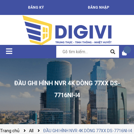
ĐĂNG KÝ
ĐĂNG NHẬP
ĐẦU GHI HÌNH NVR 4K DÒNG 77XX DS-
7716NI-I4
Trang chủ
All
ĐẦU GHI HÌNH NVR 4K DÒNG 77XX DS-7716NI-I4