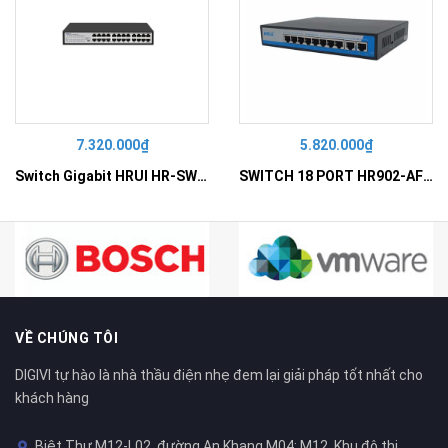
7.320.000₫
5.820.000₫
Switch Gigabit HRUI HR-SWG10240D
SWITCH 18 PORT HR902-AF162G-300 – Switch PoE 16 Cổng
VỀ CHÚNG TÔI
DIGIVI tự hào là nhà thầu điện nhẹ đem lại giải pháp tốt nhất cho
khách hàng
Biệt Thự M12-L02, đường An Khang M04; M12, Khu đô thị