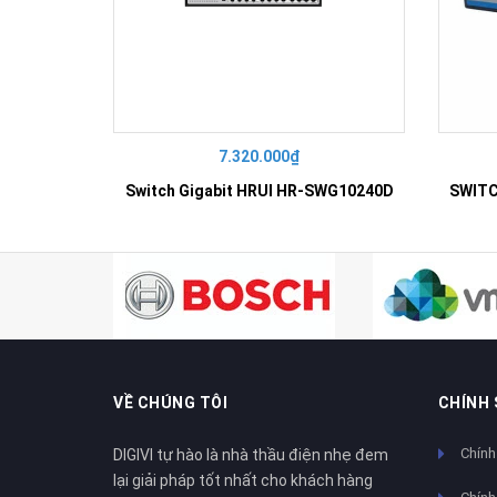
7.320.000₫
Switch Gigabit HRUI HR-SWG10240D
VỀ CHÚNG TÔI
CHÍNH
Chính
DIGIVI tự hào là nhà thầu điện nhẹ đem
lại giải pháp tốt nhất cho khách hàng