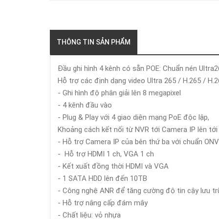
THÔNG TIN SẢN PHẨM
Đầu ghi hình 4 kênh có sẵn POE: Chuẩn nén Ultra
Hỗ trợ các định dạng video Ultra 265 / H.265 / H.
- Ghi hình độ phân giải lên 8 megapixel
- 4 kênh đầu vào
- Plug & Play với 4 giao diện mạng PoE độc lập,
Khoảng cách kết nối từ NVR tới Camera IP lên tớ
- Hỗ trợ Camera IP của bên thứ ba với chuẩn ONVIF: P
- Hỗ trợ HDMI 1 ch, VGA 1 ch
- Kết xuất đồng thời HDMI và VGA
- 1 SATA HDD lên đến 10TB
- Công nghệ ANR để tăng cường độ tin cậy lưu trữ
- Hỗ trợ nâng cấp đám mây
- Chất liệu: vỏ nhựa