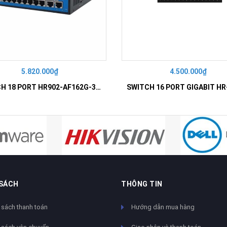
5.820.000₫
4.500.000₫
SWITCH 18 PORT HR902-AF162G-300 – Switch PoE 16 Cổng
 SÁCH
THÔNG TIN
 sách thanh toán
Hướng dẫn mua hàng