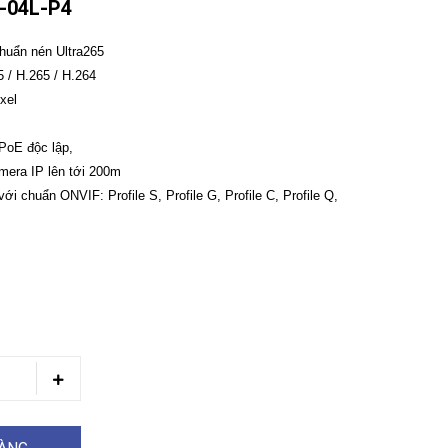
-04L-P4
uẩn nén Ultra265
5 / H.265 / H.264
ixel
 PoE độc lập,
mera IP lên tới 200m
ới chuẩn ONVIF: Profile S, Profile G, Profile C, Profile Q,