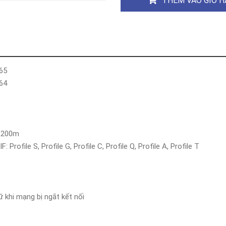
THÊM VÀO GIỎ 
Khóa
Faster
THIẾT
BỊ
BÁO
CHÁY
KHÓA
265
THÔNG
264
MINH
Faster
Lock
FASTER
i 200m
rofile S, Profile G, Profile C, Profile Q, Profile A, Profile T
HUAWEI
 khi mạng bị ngắt kết nối