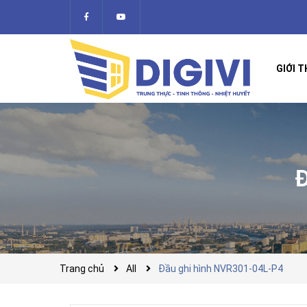
GIỚI T
Trang chủ
All
Đầu ghi hình NVR301-04L-P4