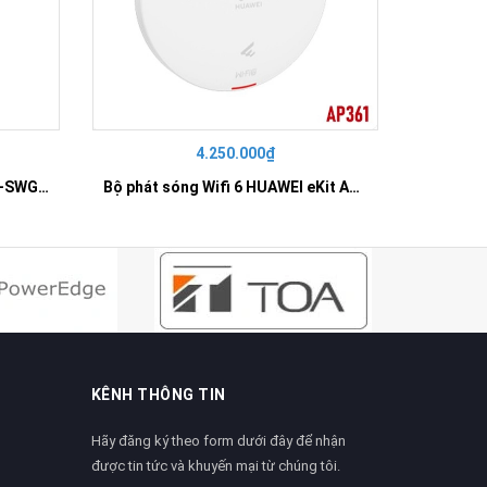
4.250.000₫
42
SWITCH 16 PORT GIGABIT HR-SWG00160
Bộ phát sóng Wifi 6 HUAWEI eKit AP361
KÊNH THÔNG TIN
Hãy đăng ký theo form dưới đây để nhận
được tin tức và khuyến mại từ chúng tôi.