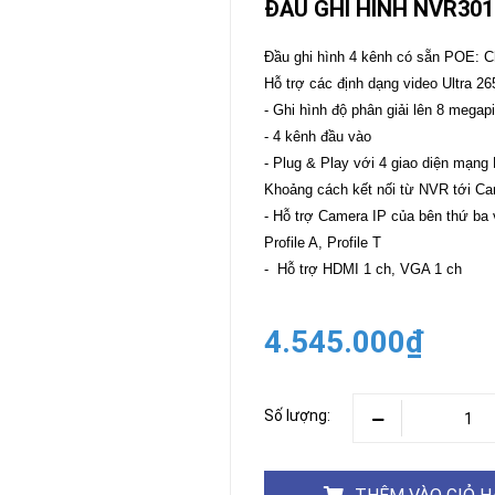
ĐẦU GHI HÌNH NVR301
CAMERA
-
Đầu ghi hình 4 kênh có sẵn POE: Ch
BÁO
Hỗ trợ các định dạng video Ultra 26
ĐỘNG
- Ghi hình độ phân giải lên 8 megap
Camera
Camera
- 4 kênh đầu vào
Hikvision
Tiandy
- Plug & Play với 4 giao diện mạng
THIẾT
Khoảng cách kết nối từ NVR tới Ca
BỊ
- Hỗ trợ Camera IP của bên thứ ba v
HỌP
TRỰC
Profile A, Profile T
TUYẾN
- Hỗ trợ HDMI 1 ch, VGA 1 ch
Maxhub
Màn
hình
4.545.000₫
MAXHUB
M27
THIẾT
Số lượng:
BỊ
THÔNG
MINH
HOMEGY