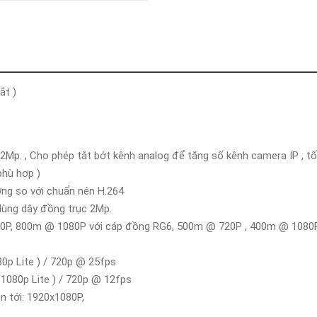
Khóa
Faster
THIẾT
BỊ
BÁO
CHÁY
ắt )
KHÓA
THÔNG
MINH
Faster
 2Mp. , Cho phép tắt bớt kênh analog để tăng số kênh camera IP , 
Lock
phù hợp )
FASTER
ợng so với chuẩn nén H.264
 dùng dây đồng trục 2Mp.
HUAWEI
@ 720P, 800m @ 1080P với cáp đồng RG6, 500m @ 720P , 400m @ 1080P
80p Lite ) / 720p @ 25fps
( 1080p Lite ) / 720p @ 12fps
n tới: 1920x1080P,