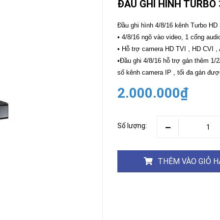
ĐẦU GHI HÌNH TURBO 
CAMERA
-
Đầu ghi hình 4/8/16 kênh Turbo HD 
BÁO
• 4/8/16 ngõ vào video, 1 cổng audi
ĐỘNG
• Hỗ trợ camera HD TVI , HD CVI ,
Camera
Camera
•Đầu ghi 4/8/16 hỗ trợ gán thêm 1/
Hikvision
Tiandy
số kênh camera IP , tối đa gán đư
THIẾT
2.000.000₫
BỊ
HỌP
TRỰC
TUYẾN
Số lượng:
Maxhub
Màn
hình
MAXHUB
THÊM VÀO GIỎ 
M27
THIẾT
BỊ
THÔNG
MINH
HOMEGY