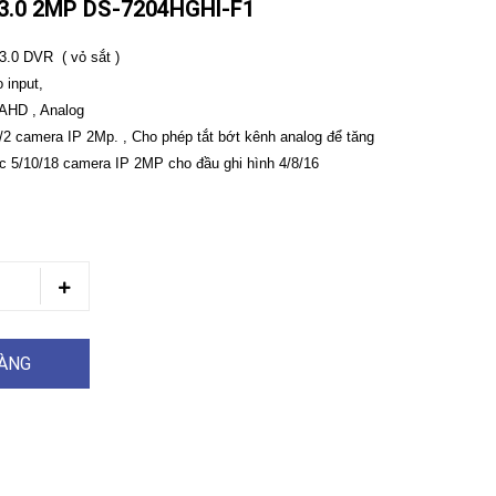
3.0 2MP DS-7204HGHI-F1
3.0 DVR ( vỏ sắt )
o input,
 AHD , Analog
2/2 camera IP 2Mp. , Cho phép tắt bớt kênh analog để tăng
ợc 5/10/18 camera IP 2MP cho đầu ghi hình 4/8/16
HÀNG