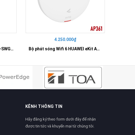
4.250.000₫
42
SWITCH 16 PORT GIGABIT HR-SWG00160
Bộ phát sóng Wifi 6 HUAWEI eKit AP361
KÊNH THÔNG TIN
Hãy đăng ký theo form dưới đây để nhận
được tin tức và khuyến mại từ chúng tôi.