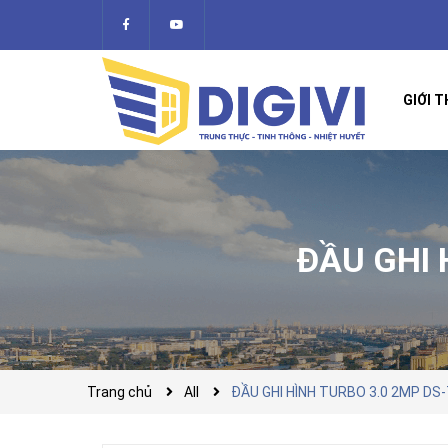
GIỚI T
ĐẦU GHI 
Trang chủ
All
ĐẦU GHI HÌNH TURBO 3.0 2MP DS