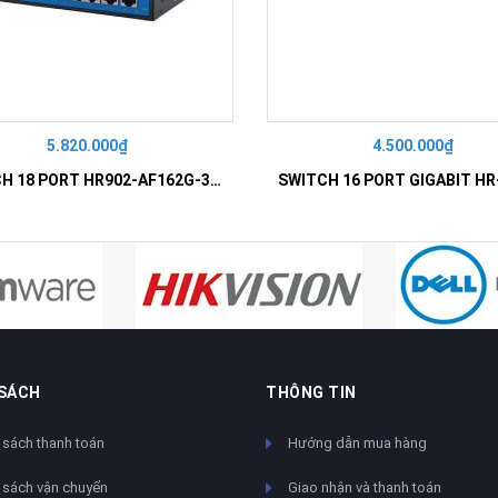
5.820.000₫
4.500.000₫
SWITCH 18 PORT HR902-AF162G-300 – Switch PoE 16 Cổng
 SÁCH
THÔNG TIN
 sách thanh toán
Hướng dẫn mua hàng
 sách vận chuyển
Giao nhận và thanh toán