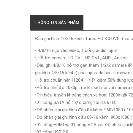
THÔNG TIN SẢN PHẨM
Đầu ghi hình 4/8/16 kênh Turbo HD 3.0 DVR ( vỏ s
• 4/8/16 ngõ vào video, 1 cổng audio input,
• Hỗ trợ camera HD TVI , HD CVI , AHD , Analog
•Đầu ghi 4/8/16 hỗ trợ gán thêm 1/2/2 camera IP
ghi hình 4/8/16 kênh ( phải upgrade bản firmawre 
•Hỗ trợ chuẩn nén H.264+ , tiết kiệm 50% dung lư
•Hỗ trợ chế độ 1080p Lite khi kết nối với camera
•Tín hiệu truyền khoảng cách xa hơn: 1200m 
•01 cổng SATA hỗ trợ ổ cứng tối đa 6TB,
•Độ phân giải ghi hình đầu 04 kênh: 960x1080 ( 10
•Độ phân giải ghi hình đầu 08/16 kênh: 960x1080 
•01 cổng HDMI và 01 cổng VGA với Độ phân giải lê
•02 cổng USB 2.0