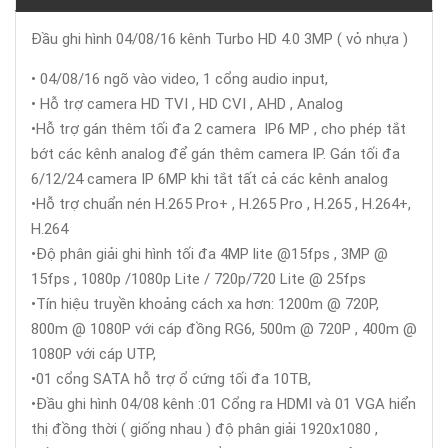
Đầu ghi hình 04/08/16 kênh Turbo HD 4.0 3MP ( vỏ nhựa )
• 04/08/16 ngõ vào video, 1 cổng audio input,
• Hỗ trợ camera HD TVI , HD CVI , AHD , Analog
•Hỗ trợ gán thêm tối đa 2 camera IP6 MP , cho phép tắt
bớt các kênh analog để gán thêm camera IP. Gán tối đa
6/12/24 camera IP 6MP khi tắt tất cả các kênh analog
•Hỗ trợ chuẩn nén H.265 Pro+ , H.265 Pro , H.265 , H.264+,
H.264
•Độ phân giải ghi hình tối đa 4MP lite @15fps , 3MP @
15fps , 1080p /1080p Lite / 720p/720 Lite @ 25fps
•Tín hiệu truyền khoảng cách xa hơn: 1200m @ 720P,
800m @ 1080P với cáp đồng RG6, 500m @ 720P , 400m @
1080P với cáp UTP,
•01 cổng SATA hỗ trợ ổ cứng tối đa 10TB,
•Đầu ghi hình 04/08 kênh :01 Cổng ra HDMI và 01 VGA hiển
thị đồng thời ( giống nhau ) độ phân giải 1920x1080 ,