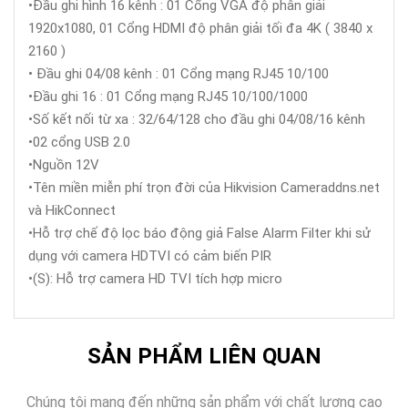
•Đầu ghi hình 16 kênh : 01 Cổng VGA độ phân giải
1920x1080, 01 Cổng HDMI độ phân giải tối đa 4K ( 3840 x
2160 )
• Đầu ghi 04/08 kênh : 01 Cổng mạng RJ45 10/100
•Đầu ghi 16 : 01 Cổng mạng RJ45 10/100/1000
•Số kết nối từ xa : 32/64/128 cho đầu ghi 04/08/16 kênh
•02 cổng USB 2.0
•Nguồn 12V
•Tên miền miễn phí trọn đời của Hikvision Cameraddns.net
và HikConnect
•Hỗ trợ chế độ lọc báo động giả False Alarm Filter khi sử
dụng với camera HDTVI có cảm biến PIR
•(S): Hỗ trợ camera HD TVI tích hợp micro
SẢN PHẨM LIÊN QUAN
Chúng tôi mang đến những sản phẩm với chất lượng cao