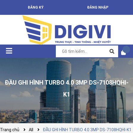
ĐĂNG KÝ
ĐĂNG NHẬP
ĐẦU GHI HÌNH TURBO 4.0 3MP DS-7108HQHI-
K1
Trang chủ
All
ĐẦU GHI HÌNH TURBO 4.0 3MP DS-7108HQHI-K1