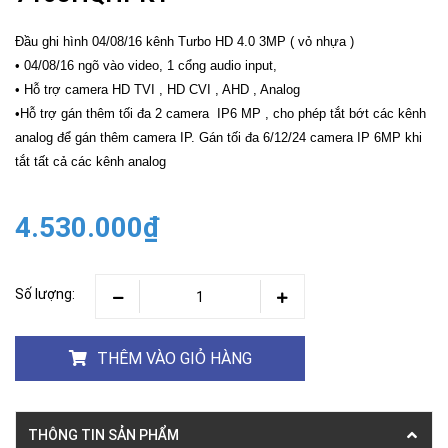
Đầu ghi hình 04/08/16 kênh Turbo HD 4.0 3MP ( vỏ nhựa )
• 04/08/16 ngõ vào video, 1 cổng audio input,
• Hỗ trợ camera HD TVI , HD CVI , AHD , Analog
•Hỗ trợ gán thêm tối đa 2 camera IP6 MP , cho phép tắt bớt các kênh
analog để gán thêm camera IP. Gán tối đa 6/12/24 camera IP 6MP khi
tắt tất cả các kênh analog
4.530.000₫
Số lượng:
THÊM VÀO GIỎ HÀNG
THÔNG TIN SẢN PHẨM