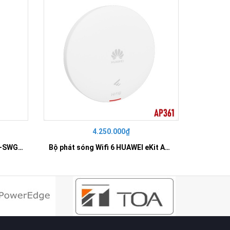
4.250.000₫
42
SWITCH 16 PORT GIGABIT HR-SWG00160
Bộ phát sóng Wifi 6 HUAWEI eKit AP361