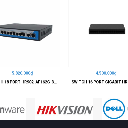
5.820.000₫
4.500.000₫
SWITCH 18 PORT HR902-AF162G-300 – Switch PoE 16 Cổng