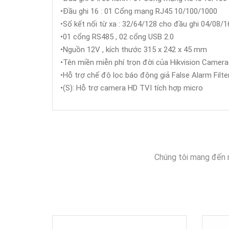
•Đầu ghi 16 : 01 Cổng mạng RJ45 10/100/1000
•Số kết nối từ xa : 32/64/128 cho đầu ghi 04/08/1
•01 cổng RS485 , 02 cổng USB 2.0
•Nguồn 12V , kích thước 315 x 242 x 45 mm
•Tên miền miễn phí trọn đời của Hikvision Cam
•Hỗ trợ chế độ lọc báo động giả False Alarm Filt
•(S): Hỗ trợ camera HD TVI tích hợp micro
Chúng tôi mang đến 