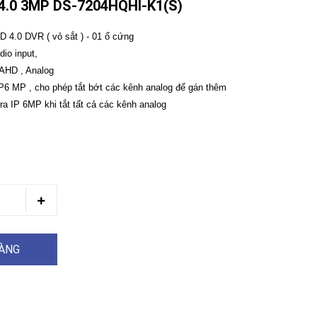
4.0 3MP DS-7204HQHI-K1(S)
D 4.0 DVR ( vỏ sắt ) - 01 ổ cứng
dio input,
 AHD , Analog
IP6 MP , cho phép tắt bớt các kênh analog để gán thêm
ra IP 6MP khi tắt tất cả các kênh analog
HÀNG