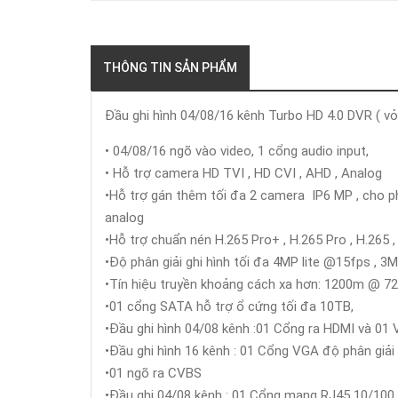
THÔNG TIN SẢN PHẨM
Đầu ghi hình 04/08/16 kênh Turbo HD 4.0 DVR ( vỏ
• 04/08/16 ngõ vào video, 1 cổng audio input,
• Hỗ trợ camera HD TVI , HD CVI , AHD , Analog
•Hỗ trợ gán thêm tối đa 2 camera IP6 MP , cho p
analog
•Hỗ trợ chuẩn nén H.265 Pro+ , H.265 Pro , H.265 ,
•Độ phân giải ghi hình tối đa 4MP lite @15fps , 
•Tín hiệu truyền khoảng cách xa hơn: 1200m 
•01 cổng SATA hỗ trợ ổ cứng tối đa 10TB,
•Đầu ghi hình 04/08 kênh :01 Cổng ra HDMI và 01 V
•Đầu ghi hình 16 kênh : 01 Cổng VGA độ phân giải
•01 ngõ ra CVBS
•Đầu ghi 04/08 kênh : 01 Cổng mạng RJ45 10/100