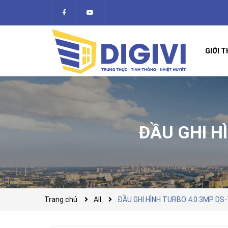
GIỚI T
ĐẦU GHI H
Trang chủ
All
ĐẦU GHI HÌNH TURBO 4.0 3MP DS-