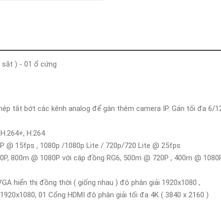
Khóa
Faster
THIẾT
BỊ
BÁO
CHÁY
 sắt ) - 01 ổ cứng
KHÓA
THÔNG
MINH
Faster
hép tắt bớt các kênh analog để gán thêm camera IP. Gán tối đa 6/1
Lock
FASTER
 H.264+, H.264
3MP @ 15fps , 1080p /1080p Lite / 720p/720 Lite @ 25fps
HUAWEI
@ 720P, 800m @ 1080P với cáp đồng RG6, 500m @ 720P , 400m @ 1080P
GA hiển thị đồng thời ( giống nhau ) độ phân giải 1920x1080 ,
 1920x1080, 01 Cổng HDMI độ phân giải tối đa 4K ( 3840 x 2160 )