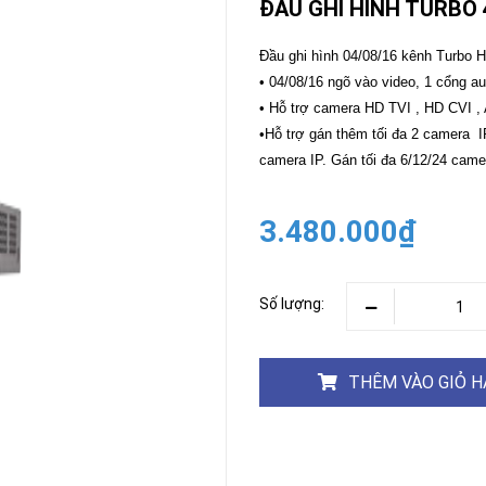
ĐẦU GHI HÌNH TURBO 
CAMERA
-
Đầu ghi hình 04/08/16 kênh Turbo H
BÁO
• 04/08/16 ngõ vào video, 1 cổng au
ĐỘNG
• Hỗ trợ camera HD TVI , HD CVI ,
Camera
Camera
•Hỗ trợ gán thêm tối đa 2 camera 
Hikvision
Tiandy
camera IP. Gán tối đa 6/12/24 came
THIẾT
BỊ
HỌP
3.480.000₫
TRỰC
TUYẾN
Maxhub
Màn
Số lượng:
hình
MAXHUB
M27
THÊM VÀO GIỎ 
THIẾT
BỊ
THÔNG
MINH
HOMEGY