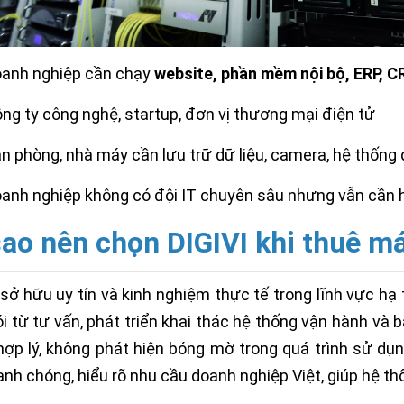
anh nghiệp cần chạy
website, phần mềm nội bộ, ERP, 
ng ty công nghệ, startup, đơn vị thương mại điện tử
n phòng, nhà máy cần lưu trữ dữ liệu, camera, hệ thống 
anh nghiệp không có đội IT chuyên sâu nhưng vẫn cần 
sao nên chọn DIGIVI khi thuê m
 sở hữu uy tín và kinh nghiệm thực tế trong lĩnh vực h
ói từ tư vấn, phát triển khai thác hệ thống vận hành và 
hợp lý, không phát hiện bóng mờ trong quá trình sử dụn
anh chóng, hiểu rõ nhu cầu doanh nghiệp Việt, giúp hệ th