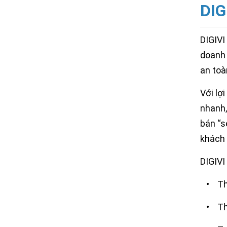
DIG
DIGIVI
doanh 
an toà
Với lợi
nhanh,
bán “s
khách 
DIGIVI
•
T
•
T