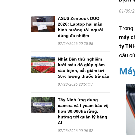
01/09/2
ASUS Zenbook DUO
2026: Laptop hai màn
Trong 
hình hướng tới người
dùng đa nhiệm
máy c
07/24/2026 00:25:05
ty TN
cầu củ
Nhật Bản thử nghiệm
lưới màu đỏ giúp giảm
Máy
sâu bệnh, cắt giảm tới
50% lượng thuốc trừ sâu
07/23/2026 23:51:17
Tây Ninh ứng dụng
camera và flycam bảo vệ
hơn 30.000ha rừng,
hướng tới quản lý bằng
AI
07/23/2026 00:06:52