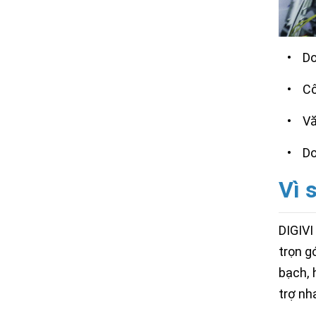
•
Do
•
Cô
•
Vă
•
Do
Vì 
DIGIVI
trọn g
bạch, 
trợ nh