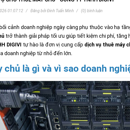
Khóa
Faster
026 01:07:12
Đăng bởi
Đinh Tuấn Minh
(0) bình luận
THIẾT
BỊ
BÁO
bối cảnh doanh nghiệp ngày càng phụ thuộc vào hạ tầ
CHÁY
hủ
trở thành giải pháp tối ưu giúp tiết kiệm chi phí, tăn
KHÓA
HH DIGIVI
tự hào là đơn vị cung cấp
dịch vụ thuê máy ch
THÔNG
MINH
a doanh nghiệp từ nhỏ đến lớn.
Faster
Lock
 chủ là gì và vì sao doanh ngh
FASTER
HUAWEI