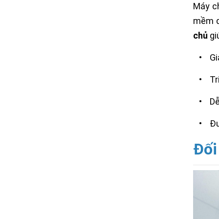
Máy ch
mềm qu
chủ
gi
•
Gi
•
Tr
•
Dễ
•
Đư
Đối