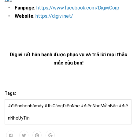
•
Fanpage
:
https://www.facebook.com/DigiviCorp
•
Website
:
https://digivi.net/
Digivi rất hân hạnh được phục vụ và trả lời mọi thắc
mắc của bạn!
Tags:
#điệnnhẹnhàmáy #thiCôngĐiệnNhẹ #điệnNhẹMiềnBắc #điệ
nNhẹUyTín