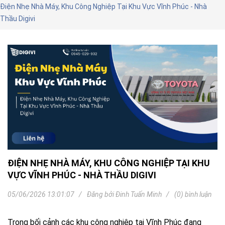
Điện Nhẹ Nhà Máy, Khu Công Nghiệp Tại Khu Vực Vĩnh Phúc - Nhà
Thầu Digivi
ĐIỆN NHẸ NHÀ MÁY, KHU CÔNG NGHIỆP TẠI KHU
VỰC VĨNH PHÚC - NHÀ THẦU DIGIVI
05/06/2026 13:01:07
Đăng bởi
Đinh Tuấn Minh
(0) bình luận
Trong bối cảnh các khu công nghiệp tại Vĩnh Phúc đang