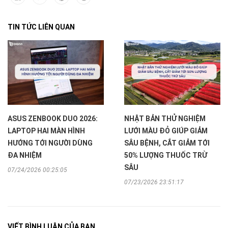
TIN TỨC LIÊN QUAN
ASUS ZENBOOK DUO 2026:
NHẬT BẢN THỬ NGHIỆM
LAPTOP HAI MÀN HÌNH
LƯỚI MÀU ĐỎ GIÚP GIẢM
HƯỚNG TỚI NGƯỜI DÙNG
SÂU BỆNH, CẮT GIẢM TỚI
ĐA NHIỆM
50% LƯỢNG THUỐC TRỪ
SÂU
07/24/2026 00:25:05
07/23/2026 23:51:17
VIẾT BÌNH LUẬN CỦA BẠN