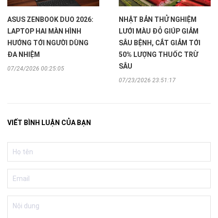
ASUS ZENBOOK DUO 2026:
NHẬT BẢN THỬ NGHIỆM
LAPTOP HAI MÀN HÌNH
LƯỚI MÀU ĐỎ GIÚP GIẢM
HƯỚNG TỚI NGƯỜI DÙNG
SÂU BỆNH, CẮT GIẢM TỚI
ĐA NHIỆM
50% LƯỢNG THUỐC TRỪ
SÂU
07/24/2026 00:25:05
07/23/2026 23:51:17
VIẾT BÌNH LUẬN CỦA BẠN