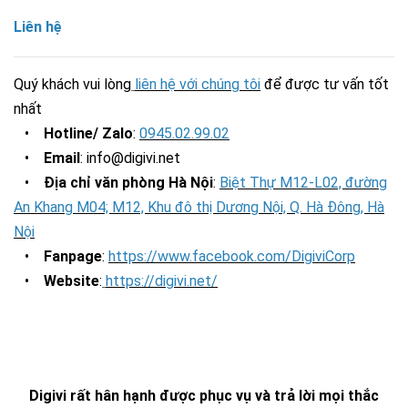
Liên hệ
Quý khách vui lòng
liên hệ với chúng tôi
để được tư vấn tốt
nhất
•
Hotline/ Zalo
:
0945.02.99.02
•
Email
: info@digivi.net
•
Địa chỉ văn phòng Hà Nội
:
Biệt Thự M12-L02, đường
An Khang M04; M12, Khu đô thị Dương Nội, Q. Hà Đông, Hà
Nội
•
Fanpage
:
https://www.facebook.com/DigiviCorp
•
Website
:
https://digivi.net/
Digivi rất hân hạnh được phục vụ và trả lời mọi thắc