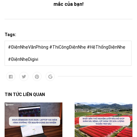
mắc của bạn!
Tags:
#ĐiệnNhẹVănPhòng #ThiCôngĐiệnNhẹ #HệThốngĐiệnNhẹ
#ĐiệnNhẹDigivi
TIN TỨC LIÊN QUAN