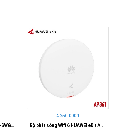
4.250.000₫
42
SWITCH 16 PORT GIGABIT HR-SWG00160
Bộ phát sóng Wifi 6 HUAWEI eKit AP361