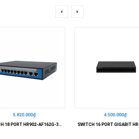
5.820.000₫
4.500.000₫
SWITCH 18 PORT HR902-AF162G-300 – Switch PoE 16 Cổng