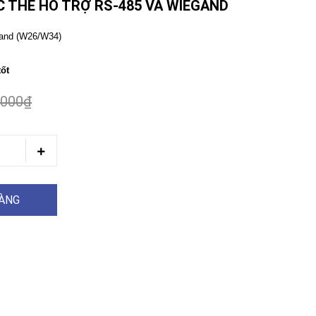
C THẺ HỖ TRỢ RS-485 VÀ WIEGAND
gand (W26/W34)
tốt
.000₫
HÀNG