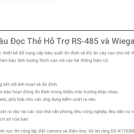
Khóa
Faster
THIẾT
BỊ
BÁO
CHÁY
Đầu Đọc Thẻ Hỗ Trợ RS-485 và Wieg
KHÓA
THÔNG
MINH
hiết kế để cung cấp hiệu suất ổn định và độ tin cậy cao cho hệ th
ảm bảo tính tương thích cao với các hệ thống hiện có.
Faster
Lock
FASTER
kết nối linh hoạt và ổn định.
HUAWEI
 bảo hoạt động ổn định trong nhiều môi trường khác nhau.
ác, phù hợp cho các ứng dụng kiểm soát ra vào.
t ra vào tại các tòa nhà văn phòng, khu công nghiệp, khu dân cư v
cơ sở của bạn.
nh vực thi công lắp đặt camera và điện nhẹ, tôi tin rằng DS-K1102M