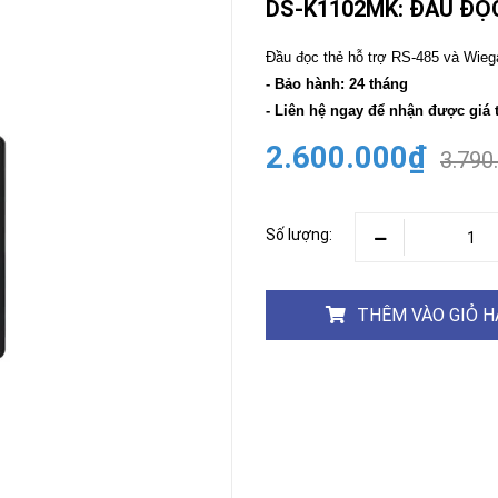
DS-K1102MK: ĐẦU ĐỌ
CAMERA
-
Đầu đọc thẻ hỗ trợ RS-485 và Wie
BÁO
- Bảo hành: 24 tháng
ĐỘNG
- Liên hệ ngay để nhận được giá 
Camera
Camera
Hikvision
2.600.000₫
Tiandy
3.790
THIẾT
BỊ
HỌP
Số lượng:
TRỰC
TUYẾN
Maxhub
Màn
THÊM VÀO GIỎ 
hình
MAXHUB
M27
THIẾT
BỊ
THÔNG
MINH
HOMEGY