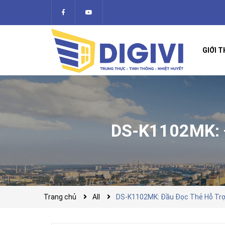
GIỚI T
DS-K1102MK: 
Trang chủ
All
DS-K1102MK: Đầu Đọc Thẻ Hỗ Trợ