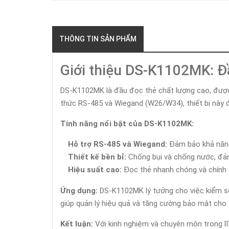
THÔNG TIN SẢN PHẨM
Giới thiệu DS-K1102MK: 
DS-K1102MK là đầu đọc thẻ chất lượng cao, được t
thức RS-485 và Wiegand (W26/W34), thiết bị này đ
Tính năng nổi bật của DS-K1102MK:
Hỗ trợ RS-485 và Wiegand:
Đảm bảo khả năng 
Thiết kế bền bỉ:
Chống bụi và chống nước, đảm
Hiệu suất cao:
Đọc thẻ nhanh chóng và chính x
Ứng dụng:
DS-K1102MK lý tưởng cho việc kiểm soá
giúp quản lý hiệu quả và tăng cường bảo mật cho 
Kết luận:
Với kinh nghiệm và chuyên môn trong lĩ