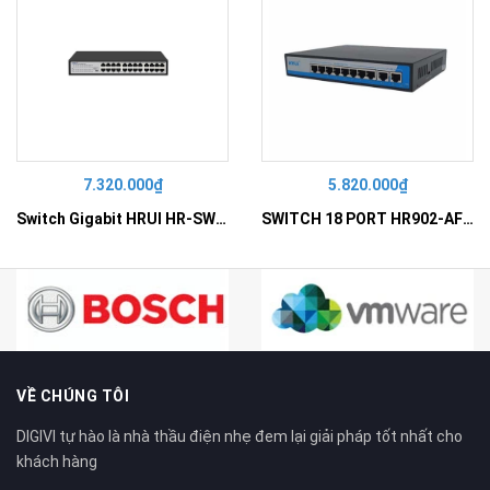
7.320.000₫
5.820.000₫
Switch Gigabit HRUI HR-SWG10240D
SWITCH 18 PORT HR902-AF162G-300 – Switch PoE 16 Cổng
VỀ CHÚNG TÔI
DIGIVI tự hào là nhà thầu điện nhẹ đem lại giải pháp tốt nhất cho
khách hàng