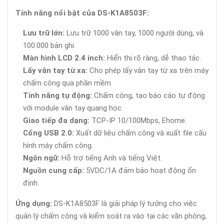
Tính năng nổi bật của DS-K1A8503F:
Lưu trữ lớn:
Lưu trữ 1000 vân tay, 1000 người dùng, và
100.000 bản ghi.
Màn hình LCD 2.4 inch:
Hiển thị rõ ràng, dễ thao tác.
Lấy vân tay từ xa:
Cho phép lấy vân tay từ xa trên máy
chấm công qua phần mềm.
Tính năng tự động:
Chấm công, tạo báo cáo tự động
với module vân tay quang học.
Giao tiếp đa dạng:
TCP-IP 10/100Mbps, Ehome.
Cổng USB 2.0:
Xuất dữ liệu chấm công và xuất file cấu
hình máy chấm công.
Ngôn ngữ:
Hỗ trợ tiếng Anh và tiếng Việt.
Nguồn cung cấp:
5VDC/1A đảm bảo hoạt động ổn
định.
Ứng dụng:
DS-K1A8503F là giải pháp lý tưởng cho việc
quản lý chấm công và kiểm soát ra vào tại các văn phòng,