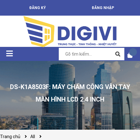
ĐĂNG KÝ
ĐĂNG NHẬP
DS-K1A8503F: MÁY CHẤM CÔNG VÂN TAY
MÀN HÌNH LCD 2.4 INCH
Trang chủ
All