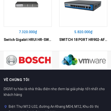
7.320.000₫
5.820.000₫
Switch Gigabit HRUI HR-SWG10240D
SWITCH 18 PORT HR902-AF162G-300 – Switch PoE 16 Cổng
VỀ CHÚNG TÔI
DIGIVI tự hào là nhà thầu điện nhẹ đem lại giải pháp tốt nhất cho
khách hàng
Biệt Thự M12-L02, đường An Khang M04; M12, Khu đô thị