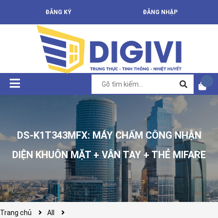
ĐĂNG KÝ
ĐĂNG NHẬP
DS-K1T343MFX: MÁY CHẤM CÔNG NHẬN
DIỆN KHUÔN MẶT + VÂN TAY + THẺ MIFARE
Trang chủ
All