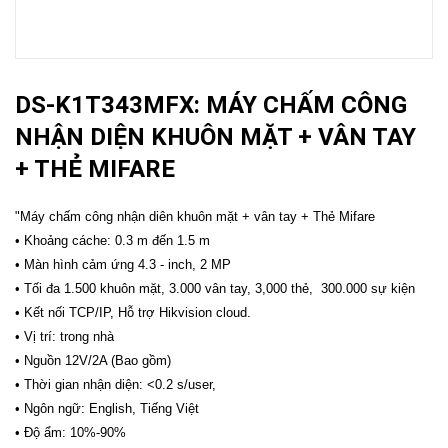
DS-K1T343MFX: MÁY CHẤM CÔNG
NHẬN DIỆN KHUÔN MẶT + VÂN TAY
+ THẺ MIFARE
"Máy chấm công nhận diên khuôn mặt + vân tay + Thẻ Mifare
• Khoảng cáche: 0.3 m đến 1.5 m
• Màn hình cảm ứng 4.3 - inch, 2 MP
• Tối đa 1.500 khuôn mặt, 3.000 vân tay, 3,000 thẻ, 300.000 sự kiện
• Kết nối TCP/IP, Hỗ trợ Hikvision cloud.
• Vị trí: trong nhà
• Nguồn 12V/2A (Bao gồm)
• Thời gian nhận diện: <0.2 s/user,
• Ngôn ngữ: English, Tiếng Việt
• Độ ẩm: 10%-90%