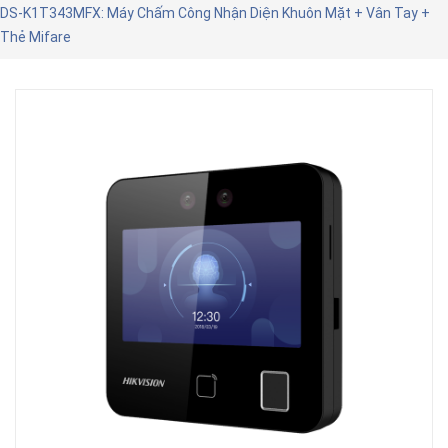
DS-K1T343MFX: Máy Chấm Công Nhận Diện Khuôn Mặt + Vân Tay +
Thẻ Mifare