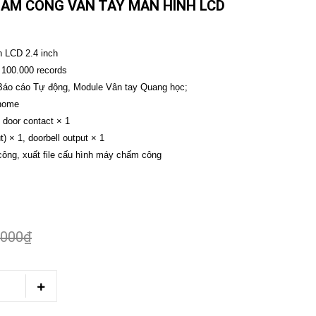
HẤM CÔNG VÂN TAY MÀN HÌNH LCD
 LCD 2.4 inch
 100.000 records
 Báo cáo Tự động, Module Vân tay Quang học;
Ehome
, door contact × 1
t) × 1, doorbell output × 1
công, xuất file cấu hình máy chấm công
.000₫