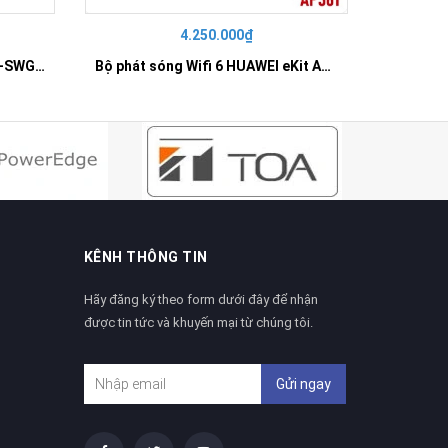
4.250.000₫
42
SWITCH 16 PORT GIGABIT HR-SWG00160
Bộ phát sóng Wifi 6 HUAWEI eKit AP361
KÊNH THÔNG TIN
Hãy đăng ký theo form dưới đây để nhận
được tin tức và khuyến mại từ chúng tôi.
Gửi ngay