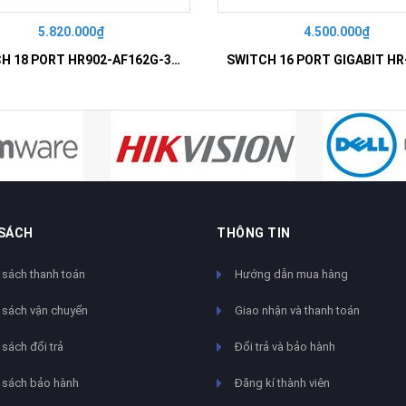
5.820.000₫
4.500.000₫
SWITCH 18 PORT HR902-AF162G-300 – Switch PoE 16 Cổng
 SÁCH
THÔNG TIN
 sách thanh toán
Hướng dẫn mua hàng
 sách vận chuyển
Giao nhận và thanh toán
sách đổi trả
Đổi trả và bảo hành
 sách bảo hành
Đăng kí thành viên