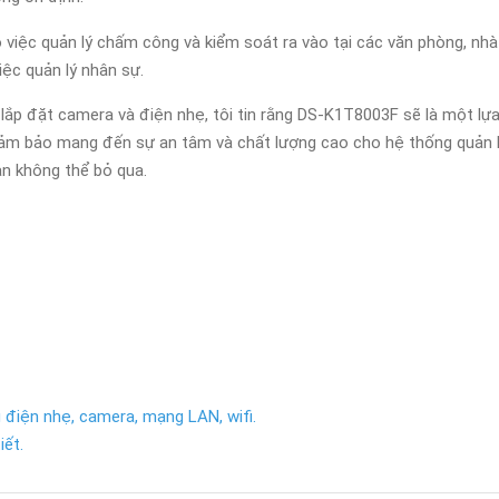
 việc quản lý chấm công và kiểm soát ra vào tại các văn phòng, nh
iệc quản lý nhân sự.
g lắp đặt camera và điện nhẹ, tôi tin rằng DS-K1T8003F sẽ là một 
đảm bảo mang đến sự an tâm và chất lượng cao cho hệ thống quản lý 
n không thể bỏ qua.
 điện nhẹ, camera, mạng LAN, wifi.
iết.