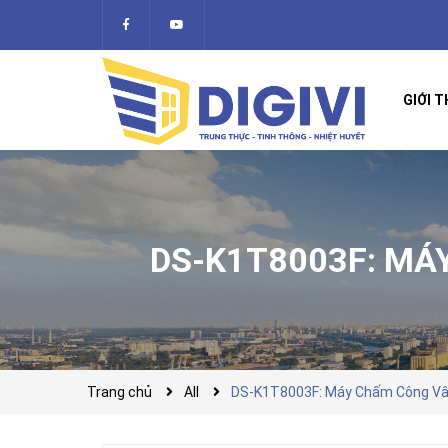
GIỚI T
DS-K1T8003F: MÁ
Trang chủ
All
DS-K1T8003F: Máy Chấm Công Vân