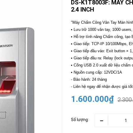
DS-K1T8003F: MÁY C
2.4 INCH
CAMERA
-
BÁO
"Máy Chấm Công Vân Tay Màn hình
ĐỘNG
• Lưu trữ 1000 vân tay, 1000 users,
Camera
Camera
• Hỗ trợ tính năng Chấm công, tạo
Hikvision
Tiandy
• Giao tiếp: TCP-IP 10/100Mbps, 
THIẾT
• Giao tiếp đầu vào: Exit button × 1
BỊ
• Giao tiếp đầu ra: Relay (lock outpu
HỌP
TRỰC
• Cổng USB 2.0 xuất dữ liệu chấm 
TUYẾN
• Nguồn cung cấp: 12VDC/1A
Maxhub
- Bảo hành: 24 tháng
Màn
- Liên hệ ngay để nhận được giá tốt
hình
MAXHUB
1.600.000₫
2.300
M27
THIẾT
BỊ
THÔNG
Số lượng:
MINH
HOMEGY