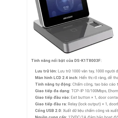
Tính năng nổi bật của DS-K1T8003F:
Lưu trữ lớn:
Lưu trữ 1000 vân tay, 1000 người d
Màn hình LCD 2.4 inch:
Hiển thị rõ ràng, dễ th
Tính năng tự động:
Chấm công, tạo báo cáo t
Giao tiếp đa dạng:
TCP-IP 10/100Mbps, Ehom
Giao tiếp đầu vào:
Exit button × 1, door conta
Giao tiếp đầu ra:
Relay (lock output) × 1, doorb
Cổng USB 2.0:
Xuất dữ liệu chấm công và xuất
Nguồn cung cấp:
12VDC/1A đảm bảo hoạt độn