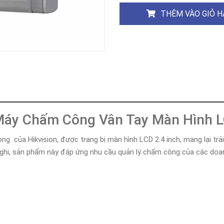
Khóa
Faster
THÊM VÀO GIỎ 
THIẾT
BỊ
BÁO
CHÁY
KHÓA
THÔNG
MINH
Faster
Lock
Máy Chấm Công Vân Tay Màn Hình L
FASTER
 của Hikvision, được trang bị màn hình LCD 2.4 inch, mang lại trải
HUAWEI
n ghi, sản phẩm này đáp ứng nhu cầu quản lý chấm công của các doa