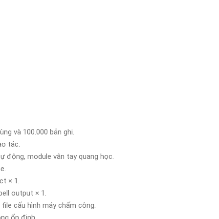
ùng và 100.000 bản ghi.
ao tác.
ự động, module vân tay quang học.
e.
ct × 1.
ell output × 1.
 file cấu hình máy chấm công.
g ổn định.