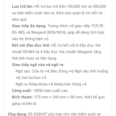
Lưu trữ lớn:
Hỗ trợ lưu trữ đến 100,000 thẻ và 300,000
sự kiện kiểm soát vào ra, đảm bảo quản lý chi tiết và
hiệu quả.
Giao tiếp đa dạng:
Tương thích với giao tiếp TCP/IP,
RS-485, và Wiegand (W26/W34), giúp dễ dàng tích hợp
vào hệ thống hiện có.
Kết nối đầu đọc thẻ:
Hỗ trợ kết nối 8 đầu đọc thẻ
chuẩn RS485 và 4 đầu đọc thẻ chuẩn Wiegand, tăng
tính linh hoạt và tiện dụng.
Giao tiếp ngõ vào và ngõ ra:
Ngõ vào: Cửa từ ×4, Báo động ×4, Ngõ vào tình huống
×8, Exit button ×4
Ngõ ra: Relay khóa ×4, Relay báo động ×4
Công suất:
100W, hiệu suất cao.
Kích thước:
373 mm × 345 mm × 98 mm, thiết kế gọn
gàng và bền bỉ.
Ứng dụng:
DS-K2604T phù hợp cho việc kiểm soát an