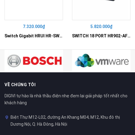
7.320.000₫
5.820.000₫
Switch Gigabit HRUI HR-SWG10240D
SWITCH 18 PORT HR902-AF162G-300 – Switch PoE 16 Cổng
VỀ CHÚNG TÔI
DIGIVI tự hào là nhà thầu điện nhẹ đem lại giải pháp tốt nhất cho
khách hàng
Biệt Thự M12-L02, đường An Khang M04; M12, Khu đô thị
Dương Nội, Q. Hà Đông, Hà Nội