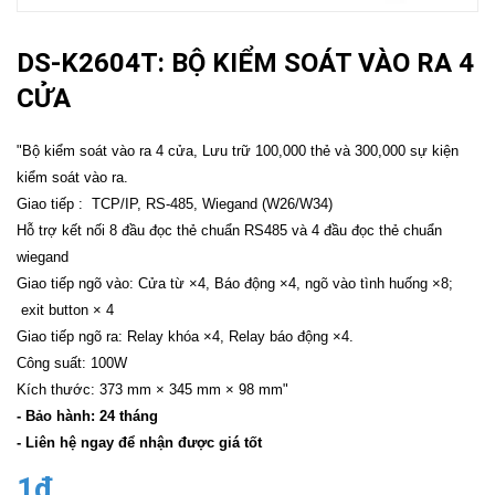
DS-K2604T: BỘ KIỂM SOÁT VÀO RA 4
CỬA
"Bộ kiểm soát vào ra 4 cửa, Lưu trữ 100,000 thẻ và 300,000 sự kiện
kiểm soát vào ra.
Giao tiếp : TCP/IP, RS-485, Wiegand (W26/W34)
Hỗ trợ kết nối 8 đầu đọc thẻ chuẩn RS485 và 4 đầu đọc thẻ chuẩn
wiegand
Giao tiếp ngõ vào: Cửa từ ×4, Báo động ×4, ngõ vào tình huống ×8;
exit button × 4
Giao tiếp ngõ ra: Relay khóa ×4, Relay báo động ×4.
Công suất: 100W
Kích thước: 373 mm × 345 mm × 98 mm"
- Bảo hành: 24 tháng
- Liên hệ ngay để nhận được giá tốt
1₫