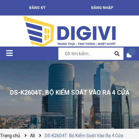
ĐĂNG KÝ
ĐĂNG NHẬP
DS-K2604T: BỘ KIỂM SOÁT VÀO RA 4 CỬA
Trang chủ
All
DS-K2604T: Bộ Kiểm Soát Vào Ra 4 Cửa