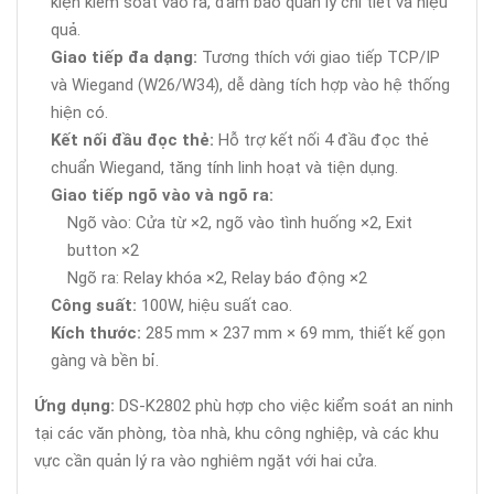
kiện kiểm soát vào ra, đảm bảo quản lý chi tiết và hiệu
quả.
Giao tiếp đa dạng:
Tương thích với giao tiếp TCP/IP
và Wiegand (W26/W34), dễ dàng tích hợp vào hệ thống
hiện có.
Kết nối đầu đọc thẻ:
Hỗ trợ kết nối 4 đầu đọc thẻ
chuẩn Wiegand, tăng tính linh hoạt và tiện dụng.
Giao tiếp ngõ vào và ngõ ra:
Ngõ vào: Cửa từ ×2, ngõ vào tình huống ×2, Exit
button ×2
Ngõ ra: Relay khóa ×2, Relay báo động ×2
Công suất:
100W, hiệu suất cao.
Kích thước:
285 mm × 237 mm × 69 mm, thiết kế gọn
gàng và bền bỉ.
Ứng dụng:
DS-K2802 phù hợp cho việc kiểm soát an ninh
tại các văn phòng, tòa nhà, khu công nghiệp, và các khu
vực cần quản lý ra vào nghiêm ngặt với hai cửa.