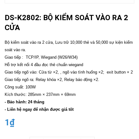
DS-K2802: BỘ KIỂM SOÁT VÀO RA 2
CỬA
Bộ kiểm soát vào ra 2 cửa, Lưu trữ 10,000 thẻ và 50,000 sự kiện kiểm
soát vào ra.
Giao tiếp : TCP/IP, Wiegand (W26/W34)
Hỗ trợ kết nối 4 đầu đọc thẻ chuẩn wiegand
Giao tiếp ngõ vào: Cửa từ ×2, , ngõ vào tình huống ×2; exit button × 2
Giao tiếp ngõ ra: Relay khóa ×2, Relay báo động ×2.
Công suất: 100W
Kích thước: 285mm × 237mm × 69mm
- Bảo hành: 24 tháng
- Liên hệ ngay để nhận được giá tốt
1₫