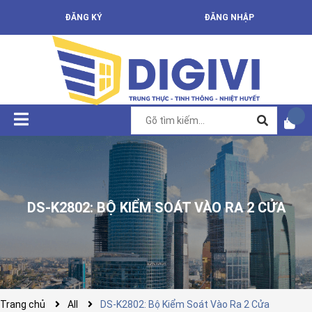
ĐĂNG KÝ
ĐĂNG NHẬP
DS-K2802: BỘ KIỂM SOÁT VÀO RA 2 CỬA
Trang chủ
All
DS-K2802: Bộ Kiểm Soát Vào Ra 2 Cửa