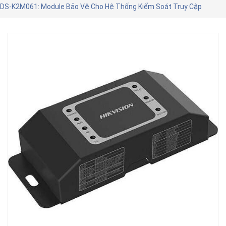
DS-K2M061: Module Bảo Vệ Cho Hệ Thống Kiểm Soát Truy Cập