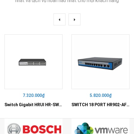
nhất và dịch vụ hoàn hảo nhất cho mọi khách hàng
7.320.000₫
5.820.000₫
Switch Gigabit HRUI HR-SWG10240D
SWITCH 18 PORT HR902-AF162G-300 – Switch PoE 16 Cổng