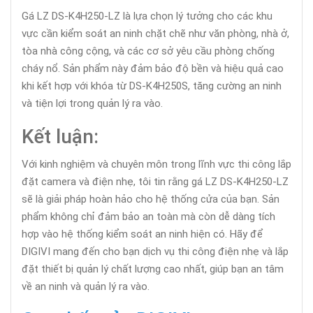
Gá LZ DS-K4H250-LZ là lựa chọn lý tưởng cho các khu
vực cần kiểm soát an ninh chặt chẽ như văn phòng, nhà ở,
tòa nhà công cộng, và các cơ sở yêu cầu phòng chống
cháy nổ. Sản phẩm này đảm bảo độ bền và hiệu quả cao
khi kết hợp với khóa từ DS-K4H250S, tăng cường an ninh
và tiện lợi trong quản lý ra vào.
Kết luận:
Với kinh nghiệm và chuyên môn trong lĩnh vực thi công lắp
đặt camera và điện nhẹ, tôi tin rằng gá LZ DS-K4H250-LZ
sẽ là giải pháp hoàn hảo cho hệ thống cửa của bạn. Sản
phẩm không chỉ đảm bảo an toàn mà còn dễ dàng tích
hợp vào hệ thống kiểm soát an ninh hiện có. Hãy để
DIGIVI mang đến cho bạn dịch vụ thi công điện nhẹ và lắp
đặt thiết bị quản lý chất lượng cao nhất, giúp bạn an tâm
về an ninh và quản lý ra vào.