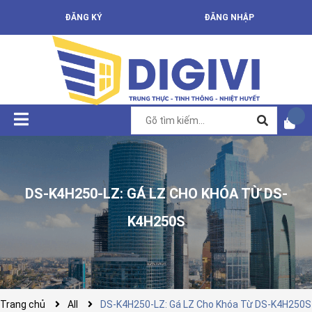
ĐĂNG KÝ
ĐĂNG NHẬP
DS-K4H250-LZ: GÁ LZ CHO KHÓA TỪ DS-
K4H250S
Trang chủ
All
DS-K4H250-LZ: Gá LZ Cho Khóa Từ DS-K4H250S