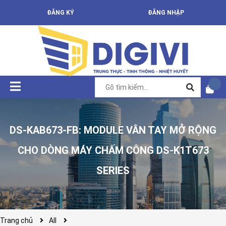
ĐĂNG KÝ
ĐĂNG NHẬP
DS-KAB673-FB: MODULE VÂN TAY MỞ RỘNG
CHO DÒNG MÁY CHẤM CÔNG DS-K1T673
SERIES
Trang chủ
All