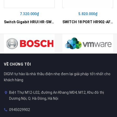
7.320.000₫
5.820.000₫
Switch Gigabit HRUI HR-SWG10240D
SWITCH 18 PORT HR902-AF162G-300 – Switch PoE 16 Cổng
VỀ CHÚNG TÔI
DIGIVI tự hào là nhà thầu điện nhẹ đem lại giải pháp tốt nhất cho
khách hàng
Biệt Thự M12-L02, đường An Khang M04; M12, Khu đô thị
Dương Nội, Q. Hà Đông, Hà Nội
0945029902