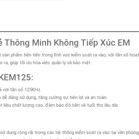
Khóa
Faster
THIẾT
BỊ
BÁO
CHÁY
hẻ Thông Minh Không Tiếp Xúc EM
KHÓA
THÔNG
MINH
sản phẩm tiên tiến trong lĩnh vực kiểm soát ra vào, với tần số h
 ra, giúp tối ưu hóa việc quản lý và bảo mật.
Faster
Lock
-KEM125:
FASTER
ả với tần số 125KHz.
HUAWEI
 dễ dàng sử dụng, tăng cường sự tiện lợi và an toàn.
 liệu chất lượng cao, đảm bảo độ bền và tuổi thọ lâu dài.
 dụng rộng rãi trong các hệ thống kiểm soát ra vào tại văn phòng,