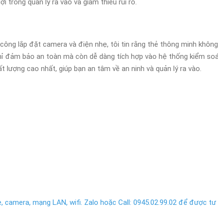
i trong quản lý ra vào và giảm thiểu rủi ro.
 công lắp đặt camera và điện nhẹ, tôi tin rằng thẻ thông minh khôn
hỉ đảm bảo an toàn mà còn dễ dàng tích hợp vào hệ thống kiểm soá
ất lượng cao nhất, giúp bạn an tâm về an ninh và quản lý ra vào.
 camera, mạng LAN, wifi. Zalo hoặc Call: 0945.02.99.02 để được tư v