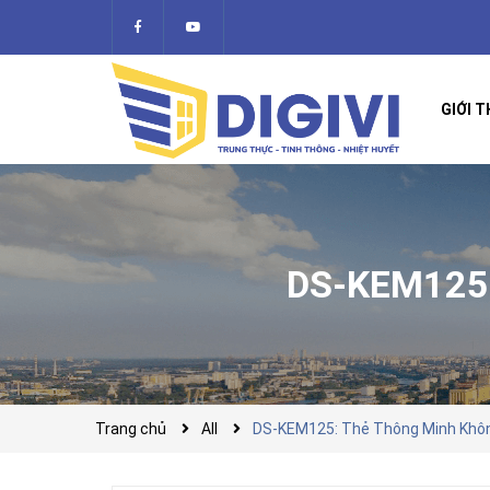
GIỚI T
DS-KEM125
Trang chủ
All
DS-KEM125: Thẻ Thông Minh Khô