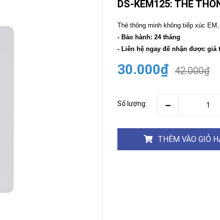
DS-KEM125: THẺ THÔ
CAMERA
-
Thẻ thông minh không tiếp xúc EM,
BÁO
- Bảo hành: 24 tháng
ĐỘNG
- Liên hệ ngay để nhận được giá 
Camera
Camera
Hikvision
30.000₫
Tiandy
42.000₫
THIẾT
BỊ
HỌP
Số lượng:
TRỰC
TUYẾN
Maxhub
Màn
THÊM VÀO GIỎ 
hình
MAXHUB
M27
THIẾT
BỊ
THÔNG
MINH
HOMEGY