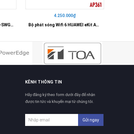
4.250.000₫
42
SWITCH 16 PORT GIGABIT HR-SWG00160
Bộ phát sóng Wifi 6 HUAWEI eKit AP361
KÊNH THÔNG TIN
Hãy đăng ký theo form dưới đây để nhận
được tin tức và khuyến mại từ chúng tôi.
Gửi ngay