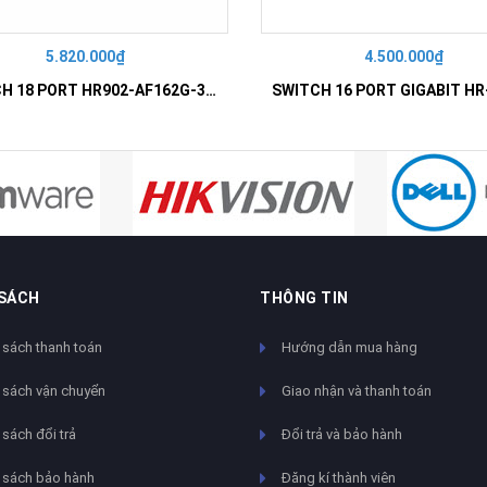
5.820.000₫
4.500.000₫
SWITCH 18 PORT HR902-AF162G-300 – Switch PoE 16 Cổng
 SÁCH
THÔNG TIN
 sách thanh toán
Hướng dẫn mua hàng
 sách vận chuyển
Giao nhận và thanh toán
sách đổi trả
Đổi trả và bảo hành
 sách bảo hành
Đăng kí thành viên