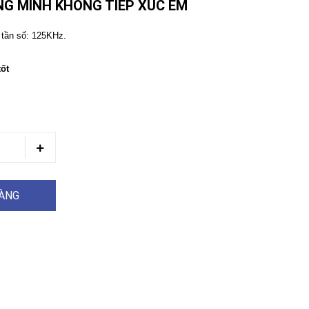
NG MINH KHÔNG TIẾP XÚC EM
 tần số: 125KHz.
tốt
HÀNG