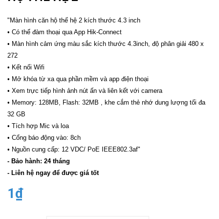
"Màn hình căn hộ thế hệ 2 kích thước 4.3 inch
• Có thể đàm thoại qua App Hik-Connect
• Màn hình cảm ứng màu sắc kích thước 4.3inch, độ phân giải 480 x
272
• Kết nối Wifi
• Mở khóa từ xa qua phần mềm và app điện thoại
• Xem trực tiếp hình ảnh nút ấn và liên kết với camera
• Memory: 128MB, Flash: 32MB , khe cắm thẻ nhớ dung lượng tối đa
32 GB
• Tích hợp Mic và loa
• Cổng báo động vào: 8ch
• Nguồn cung cấp: 12 VDC/ PoE IEEE802.3af"
- Bảo hành: 24 tháng
- Liên hệ ngay để được giá tốt
1₫