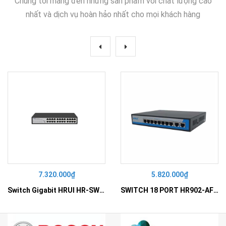
Chúng tôi mang đến những sản phẩm với chất lượng cao
nhất và dịch vụ hoàn hảo nhất cho mọi khách hàng
7.320.000₫
5.820.000₫
Switch Gigabit HRUI HR-SWG10240D
SWITCH 18 PORT HR902-AF162G-300 – Switch PoE 16 Cổng