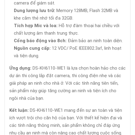
camera để giám sát.
Dung lượng lưu trữ:
Memory 128MB, Flash 32MB và
khe cắm thẻ nhớ tối đa 32GB.
Tích hợp Mic và loa:
Hỗ trợ đàm thoại hai chiều với
chất lượng âm thanh trung thực.
Cổng báo động vào 8ch:
Đảm bảo an ninh toàn diện.
Nguồn cung cấp:
12 VDC/ PoE IEEE802.3af, linh hoạt
và tiện dụng.
Ứng dụng:
DS-KH6110-WE1 là lựa chọn hoàn hảo cho các
dự án thi công lắp đặt camera, thi công điện nhẹ và các
giải pháp an ninh cho nhà ở. Với các tính năng tiên tiến,
sản phẩm này giúp tăng cường an ninh và tiện ích cho
ngôi nhà của bạn.
Kết luận:
DS-KH6110-WE1 mang đến sự an toàn và tiện
ích vượt trội cho căn hộ của bạn. Với thiết kế hiện đại và
các tính năng thông minh, sản phẩm không chỉ đáp ứng
nhu cầu an ninh mà còn nâng cao chất lượng cuộc sống.