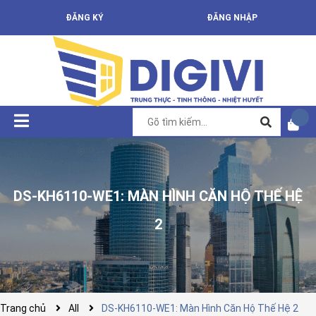
ĐĂNG KÝ
ĐĂNG NHẬP
DS-KH6110-WE1: MÀN HÌNH CĂN HỘ THẾ HỆ
2
Trang chủ
All
DS-KH6110-WE1: Màn Hình Căn Hộ Thế Hệ 2