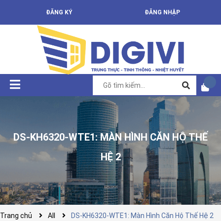
ĐĂNG KÝ
ĐĂNG NHẬP
DS-KH6320-WTE1: MÀN HÌNH CĂN HỘ THẾ
HỆ 2
Trang chủ
All
DS-KH6320-WTE1: Màn Hình Căn Hộ Thế Hệ 2