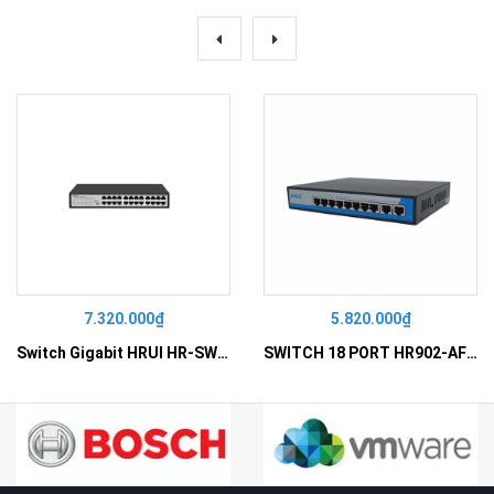
7.320.000₫
5.820.000₫
Switch Gigabit HRUI HR-SWG10240D
SWITCH 18 PORT HR902-AF162G-300 – Switch PoE 16 Cổng