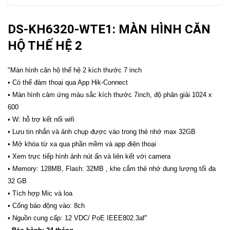
DS-KH6320-WTE1: MÀN HÌNH CĂN
HỘ THẾ HỆ 2
"Màn hình căn hộ thế hệ 2 kích thước 7 inch
• Có thể đàm thoại qua App Hik-Connect
• Màn hình cảm ứng màu sắc kích thước 7inch, độ phân giải 1024 x
600
• W: hỗ trợ kết nối wifi
• Lưu tin nhắn và ảnh chụp được vào trong thẻ nhớ max 32GB
• Mở khóa từ xa qua phần mềm và app điện thoại
• Xem trực tiếp hình ảnh nút ấn và liên kết với camera
• Memory: 128MB, Flash: 32MB , khe cắm thẻ nhớ dung lượng tối đa
32 GB
• Tích hợp Mic và loa
• Cổng báo động vào: 8ch
• Nguồn cung cấp: 12 VDC/ PoE IEEE802.3af"