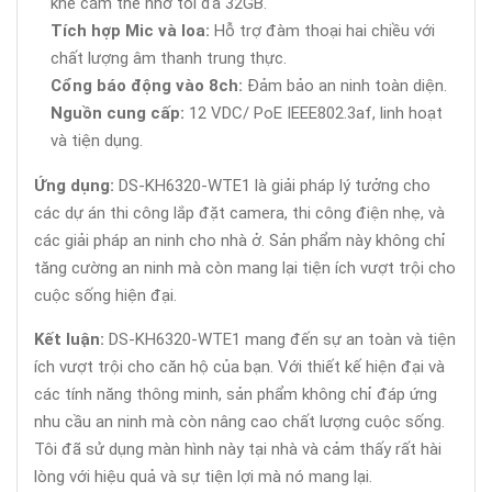
khe cắm thẻ nhớ tối đa 32GB.
Tích hợp Mic và loa:
Hỗ trợ đàm thoại hai chiều với
chất lượng âm thanh trung thực.
Cổng báo động vào 8ch:
Đảm bảo an ninh toàn diện.
Nguồn cung cấp:
12 VDC/ PoE IEEE802.3af, linh hoạt
và tiện dụng.
Ứng dụng:
DS-KH6320-WTE1 là giải pháp lý tưởng cho
các dự án thi công lắp đặt camera, thi công điện nhẹ, và
các giải pháp an ninh cho nhà ở. Sản phẩm này không chỉ
tăng cường an ninh mà còn mang lại tiện ích vượt trội cho
cuộc sống hiện đại.
Kết luận:
DS-KH6320-WTE1 mang đến sự an toàn và tiện
ích vượt trội cho căn hộ của bạn. Với thiết kế hiện đại và
các tính năng thông minh, sản phẩm không chỉ đáp ứng
nhu cầu an ninh mà còn nâng cao chất lượng cuộc sống.
Tôi đã sử dụng màn hình này tại nhà và cảm thấy rất hài
lòng với hiệu quả và sự tiện lợi mà nó mang lại.